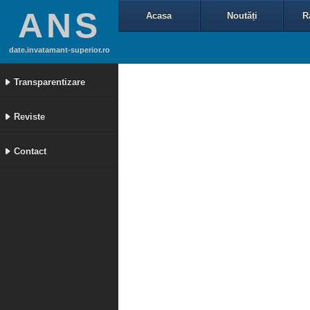
ANS
Acasa
Noutăți
R
date.invatamant-superior.ro
Transparentizare
Reviste
Contact