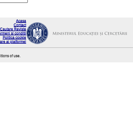
Acasa
Contact
Cautare Reviste
ermeni si conditii
Politica cookie
are ai platformei
itions of use.