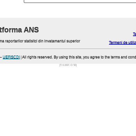
atforma ANS
T
ma raportarilor statisitci din invatamantul superior
Termeni de utiliz
–
UEFISCDI
| All rights reserved. By using this site, you agree to the terms and cond
[T: 0.1537, O: 50]