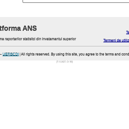
atforma ANS
T
ma raportarilor statisitci din invatamantul superior
Termeni de utiliz
–
UEFISCDI
| All rights reserved. By using this site, you agree to the terms and cond
[T: 0.1627, O: 50]