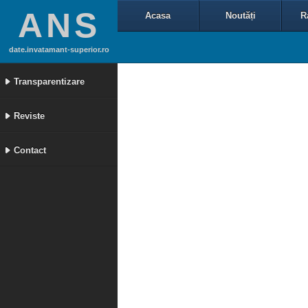
ANS
Acasa
Noutăți
R
date.invatamant-superior.ro
Transparentizare
Reviste
Contact