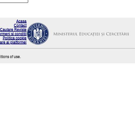
Acasa
Contact
Cautare Reviste
ermeni si conditii
Politica cookie
are ai platformei
itions of use.