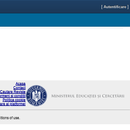
[
]
Autentificare
Acasa
Contact
Cautare Reviste
ermeni si conditii
Politica cookie
are ai platformei
itions of use.