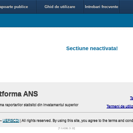
apoarte publice
Ghid de utilizare
Intrebari frecvente
Sectiune neactivata!
atforma ANS
T
ma raportarilor statisitci din invatamantul superior
Termeni de utiliz
–
UEFISCDI
| All rights reserved. By using this site, you agree to the terms and cond
[T: 0.4198, O: 32]