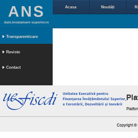
ANS
Acasa
Noutăți
R
date.invatamant-superior.ro
Transparentizare
Reviste
Contact
Pl
Platfor
Copyright ©