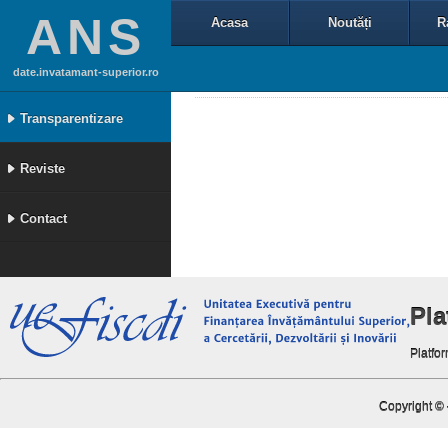
ANS
Acasa
Noutăți
R
date.invatamant-superior.ro
Transparentizare
Reviste
Contact
Pl
Platfor
Copyright ©