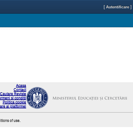
[
]
Autentificare
Acasa
Contact
Cautare Reviste
ermeni si conditii
Politica cookie
are ai platformei
itions of use.