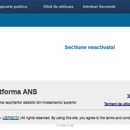
apoarte publice
Ghid de utilizare
Intrebari frecvente
Sectiune neactivata!
atforma ANS
T
ma raportarilor statisitci din invatamantul superior
Termeni de utiliz
–
UEFISCDI
| All rights reserved. By using this site, you agree to the terms and cond
[T: 0.2661, O: 32]