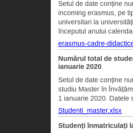
Setul de date conține num
incoming erasmus, pe tip
universitari la universit
începutul anului calendar
erasmus-cadre-didactice
Numărul total de studen
ianuarie 2020
Setul de date conține num
studiu Master în Învățămâ
1 ianuarie 2020. Datele s
Studenti_master.xlsx
Studenți înmatriculați l