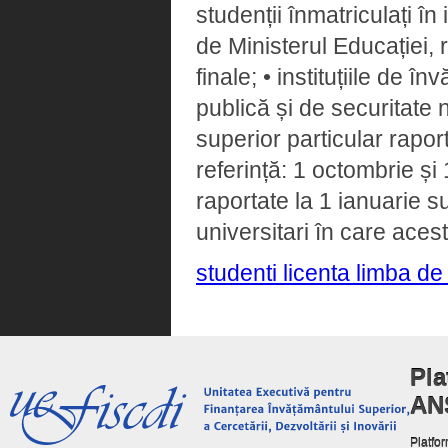
studenții înmatriculați în
de Ministerul Educației, 
finale; • instituțiile de î
publică și de securitate 
superior particular rapor
referință: 1 octombrie și 1
raportate la 1 ianuarie s
universitari în care acest
studenti licenta limba de
Pla
AN
Platfor