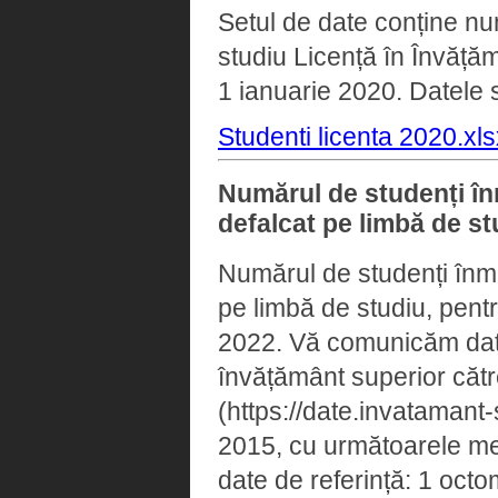
Setul de date conține num
studiu Licență în Învățăm
1 ianuarie 2020. Datele s
Studenti licenta 2020.xls
Numărul de studenți înma
defalcat pe limbă de s
Numărul de studenți înmatr
pe limbă de studiu, pent
2022. Vă comunicăm datele
învățământ superior cătr
(https://date.invatamant-
2015, cu următoarele menț
date de referință: 1 octom