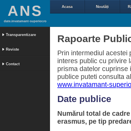
ANS
Acasa
Noutăți
R
date.invatamant-superior.ro
Transparentizare
Rapoarte Publi
Reviste
Prin intermediul acestei
interes public cu privire
Contact
prisma datelor cuprinse 
publice puteti consulta a
www.invatamant-superio
Date publice
Numărul total de cadre 
erasmus, pe tip predare