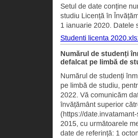
Setul de date conține num
studiu Licență în Învățăm
1 ianuarie 2020. Datele s
Studenti licenta 2020.xls
Numărul de studenți înma
defalcat pe limbă de s
Numărul de studenți înmatr
pe limbă de studiu, pent
2022. Vă comunicăm datele
învățământ superior cătr
(https://date.invatamant-
2015, cu următoarele menț
date de referință: 1 octom