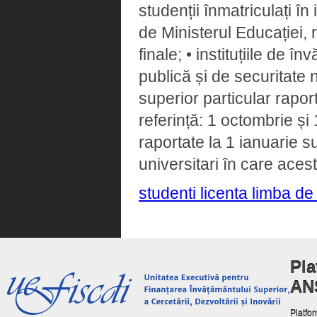
studenții înmatriculați în
de Ministerul Educației, 
finale; • instituțiile de î
publică și de securitate 
superior particular rapor
referință: 1 octombrie și 1
raportate la 1 ianuarie s
universitari în care acest
studenti licenta limba de
Pla
AN
Platfor