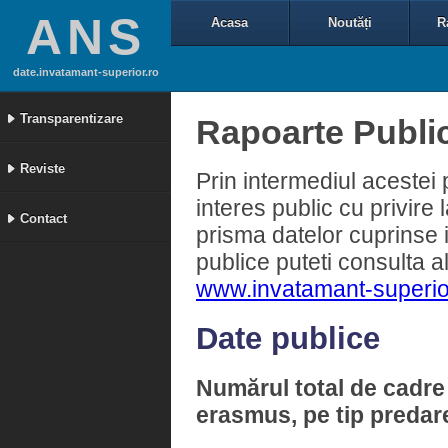
ANS
Acasa
Noutăți
R
date.invatamant-superior.ro
Transparentizare
Rapoarte Publi
Reviste
Prin intermediul acestei
interes public cu privire
Contact
prisma datelor cuprinse 
publice puteti consulta a
www.invatamant-superio
Date publice
Numărul total de cadre 
erasmus, pe tip predare