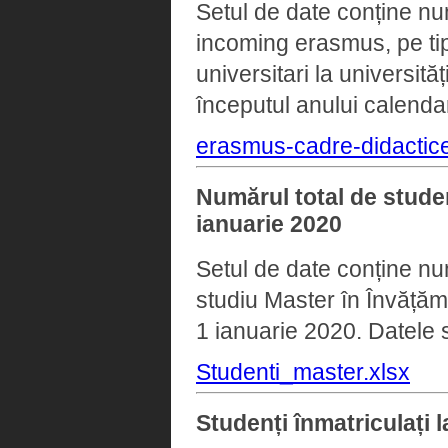
Setul de date conține num
incoming erasmus, pe tip
universitari la universit
începutul anului calendar
erasmus-cadre-didactice
Numărul total de studen
ianuarie 2020
Setul de date conține num
studiu Master în Învățămâ
1 ianuarie 2020. Datele s
Studenti_master.xlsx
Studenți înmatriculați l