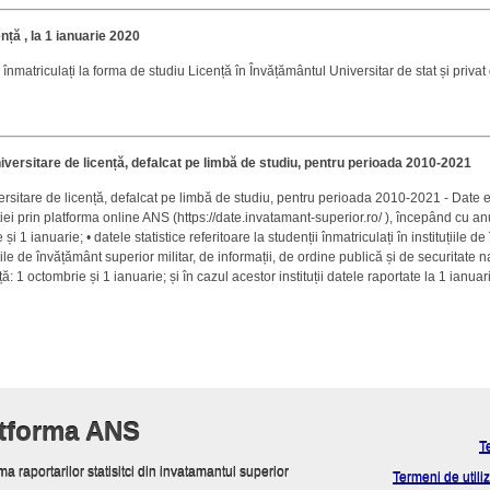
nță , la 1 ianuarie 2020
înmatriculați la forma de studiu Licență în Învățământul Universitar de stat și priva
niversitare de licență, defalcat pe limbă de studiu, pentru perioada 2010-2021
ersitare de licență, defalcat pe limbă de studiu, pentru perioada 2010-2021 - Date ex
ei prin platforma online ANS (https://date.invatamant-superior.ro/ ), începând cu anu
i 1 ianuarie; • datele statistice referitoare la studenții înmatriculați în instituțiile 
țiile de învățământ superior militar, de informații, de ordine publică și de securitate 
ță: 1 octombrie și 1 ianuarie; și în cazul acestor instituții datele raportate la 1 ianua
atforma ANS
T
ma raportarilor statisitci din invatamantul superior
Termeni de utiliz