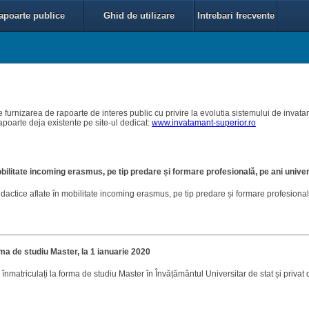
apoarte publice
Ghid de utilizare
Intrebari frecvente
 furnizarea de rapoarte de interes public cu privire la evolutia sistemului de invat
apoarte deja existente pe site-ul dedicat:
www.invatamant-superior.ro
bilitate incoming erasmus, pe tip predare și formare profesională, pe ani univer
dactice aflate în mobilitate incoming erasmus, pe tip predare și formare profesională
rma de studiu Master, la 1 ianuarie 2020
 înmatriculați la forma de studiu Master în Învățământul Universitar de stat și privat