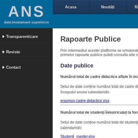
ANS
Acasa
Noutăți
R
date.invatamant-superior.ro
Transparentizare
Rapoarte Publice
Prin intermediul acestei platforme se urmareste
Reviste
primelor rapoarte publice puteti consulta alte r
Date publice
Contact
Numărul total de cadre didactice aflate în mo
Setul de date conține numărul total de cadre di
începutul anului calendaristic
erasmus-cadre-didactice.xlsx
Numărul total de studenți înmatriculați la fo
Setul de date conține numărul total de studenți
calendaristic
Studenti_master.xlsx