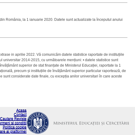
t din România, la 1 ianuarie 2020. Datele sunt actualizate la începutul anului
trase in aprilie 2022. Vă comunicăm datele statistice raportate de instituțiile
l universitar 2014-2015, cu următoarele mențiuni: • datele statistice sunt
de învățământ superior de stat finanțate de Ministerul Educației, raportate la 1
națională, precum și instituțiile de învățământ superior particular raportează, de
rie sunt considerate date finale, cu excepția anilor universitari în care aceste
Acasa
Contact
Cautare Reviste
ermeni si conditii
Politica cookie
are ai platformei