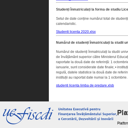
Studenți înmatriculați la forma de studiu Lice
Setul de date conține numărul total de studenți 
calendaristic.
Studenti licenta 2020.xlsx
Numărul de studenți înmatriculați la studii u
Numărul de studenți înmatriculați la studii univ
de învățământ superior către Ministerul Educați
raportate la două date de referință: 1 octombrie ș
ianuarie, sunt considerate date finale; • institu
regulă, datele statistice la două date de referin
instituții au raportat date numai la 1 octombrie.
studenti licenta limba de predare.xlsb
Pl
Platfor