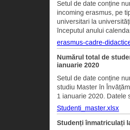
Setul de date conține num
incoming erasmus, pe tip
universitari la universit
începutul anului calendar
erasmus-cadre-didactice
Numărul total de studen
ianuarie 2020
Setul de date conține num
studiu Master în Învățămâ
1 ianuarie 2020. Datele s
Studenti_master.xlsx
Studenți înmatriculați l