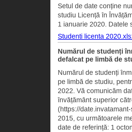
Setul de date conține num
studiu Licență în Învățăm
1 ianuarie 2020. Datele s
Studenti licenta 2020.xls
Numărul de studenți înma
defalcat pe limbă de s
Numărul de studenți înmatr
pe limbă de studiu, pent
2022. Vă comunicăm datele
învățământ superior cătr
(https://date.invatamant-
2015, cu următoarele menț
date de referință: 1 octom