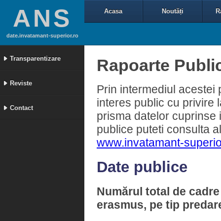
ANS
Acasa
Noutăți
R
date.invatamant-superior.ro
Transparentizare
Rapoarte Publi
Reviste
Prin intermediul acestei
interes public cu privire
Contact
prisma datelor cuprinse 
publice puteti consulta a
www.invatamant-superio
Date publice
Numărul total de cadre 
erasmus, pe tip predare