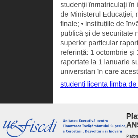
studenții înmatriculați în
de Ministerul Educației, 
finale; • instituțiile de î
publică și de securitate 
superior particular rapor
referință: 1 octombrie și 1
raportate la 1 ianuarie s
universitari în care acest
studenti licenta limba de
Pla
AN
Platfor