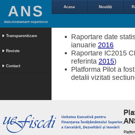
ANS
Acasa
Noutăți
R
date.invatamant-superior.ro
Raportare date statis
Transparentizare
ianuarie
2016
Reviste
Raportare IC2015 CNF
referinta
2015
)
Contact
Platforma Pilot a fos
detalii vizitati secti
Pla
AN
Platfor