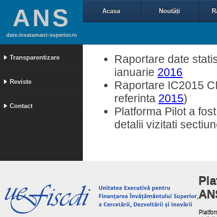
ANS
Acasa
Noutăți
R
date.invatamant-superior.ro
Raportare date statis
Transparentizare
ianuarie
2016
Reviste
Raportare IC2015 CNF
referinta
2015
)
Contact
Platforma Pilot a fos
detalii vizitati secti
Pla
AN
Platfor