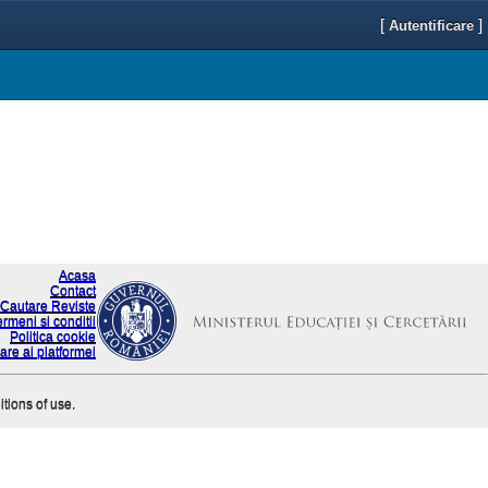
[
]
Autentificare
Acasa
Contact
Cautare Reviste
ermeni si conditii
Politica cookie
are ai platformei
itions of use.