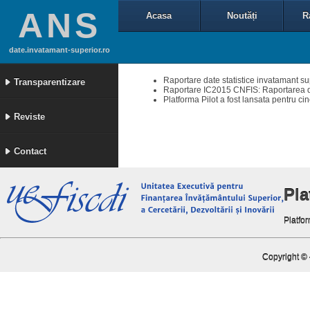
ANS
Acasa
Noutăți
R
date.invatamant-superior.ro
Raportare date statistice invatamant su
Transparentizare
Raportare IC2015 CNFIS: Raportarea dat
Platforma Pilot a fost lansata pentru cin
Reviste
Contact
Pl
Platfor
Copyright ©