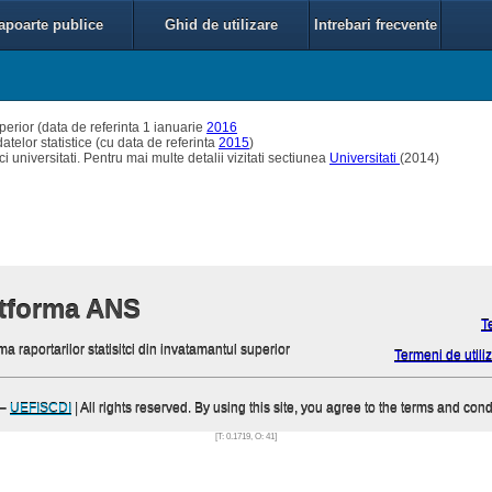
apoarte publice
Ghid de utilizare
Intrebari frecvente
perior (data de referinta 1 ianuarie
2016
elor statistice (cu data de referinta
2015
)
ci universitati. Pentru mai multe detalii vizitati sectiunea
Universitati
(2014)
atforma ANS
T
ma raportarilor statisitci din invatamantul superior
Termeni de utiliz
–
UEFISCDI
| All rights reserved. By using this site, you agree to the terms and cond
[T: 0.1719, O: 41]