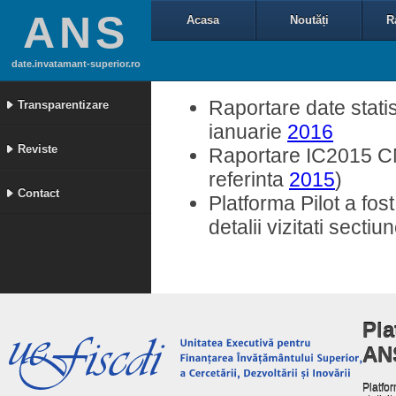
ANS
Acasa
Noutăți
R
date.invatamant-superior.ro
Raportare date statis
Transparentizare
ianuarie
2016
Reviste
Raportare IC2015 CNF
referinta
2015
)
Contact
Platforma Pilot a fos
detalii vizitati secti
Pla
AN
Platfor