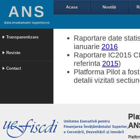
ANS
Acasa
Noutăți
R
date.invatamant-superior.ro
Raportare date statis
Transparentizare
ianuarie
2016
Reviste
Raportare IC2015 CNF
referinta
2015
)
Contact
Platforma Pilot a fos
detalii vizitati secti
Pla
AN
Platfor