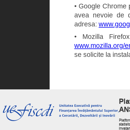
• Google Chrome pe 
avea nevoie de dr
adresa:
www.goog
• Mozilla Firef
www.mozilla.org/en
se solicite la insta
Pla
AN
Platfor
statisit
invata