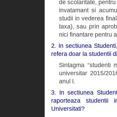
de scolaritate, pentru
invatamant si acumul
studii in vederea fina
taxa), sau prin apro
nici finantare pentru 
2. In sectiunea Studenti
refera doar la studentii d
Sintagma “studenti ma
universitar 2015/2016
anul I.
3. In sectiunea Student
raporteaza studentii i
Universitati?