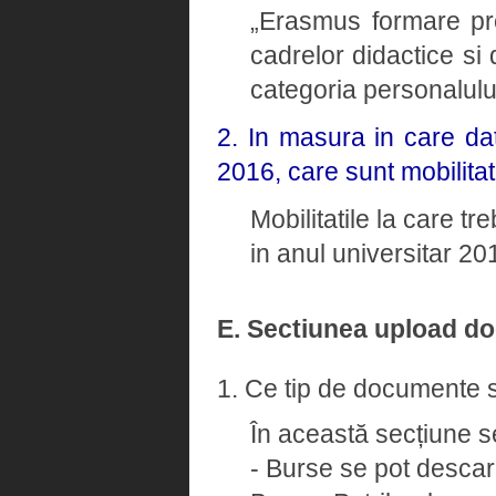
„Erasmus formare pro
cadrelor didactice si 
categoria personalulu
2. In masura in care dat
2016, care sunt mobilitat
Mobilitatile la care tr
in anul universitar 2
E. Sectiunea upload d
1. Ce tip de documente s
În această secțiune s
- Burse se pot descarc