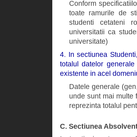
Conform specificatiil
toate ramurile de st
studenti cetateni ro
universitatii ca stud
universitate)
4. In sectiunea Student
totalul datelor general
existente in acel domeni
Datele generale (gen, 
unde sunt mai multe 
reprezinta totalul pe
C. Sectiunea Absolvent