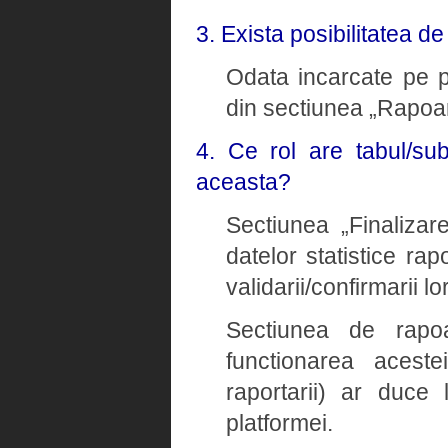
3. Exista posibilitatea d
Odata incarcate pe pl
din sectiunea „Rapoar
4. Ce rol are tabul/su
aceasta?
Sectiunea „Finalizare
datelor statistice rap
validarii/confirmarii lor
Sectiunea de rapoa
functionarea aceste
raportarii) ar duce 
platformei.