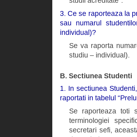
studii acreditate”.
3. Ce se raporteaza la p
sau numarul studentilo
individual)?
Se va raporta numaru
studiu – individual).
B. Sectiunea Studenti
1. In sectiunea Studenti
raportati in tabelul “Prel
Se raporteaza toti s
terminologiei speci
secretari sefi, aceast