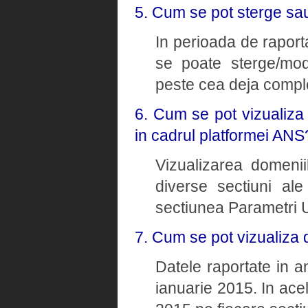
5. Cum se pot sterge sau
In perioada de raporta
se poate sterge/modi
peste cea deja comple
6. Cum se pot vizualiza
in cadrul platformei ANS
Vizualizarea domenii
diverse sectiuni ale
sectiunea Parametri U
7. Cum se pot vizualiza 
Datele raportate in a
ianuarie 2015. In ace