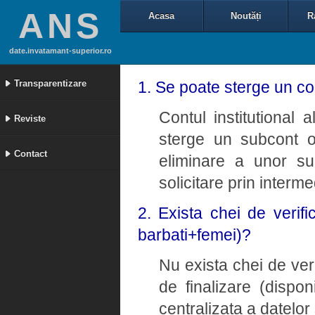
ANS
Acasa
Noutăți
R
date.invatamant-superior.ro
Transparentizare
1. Se poate sterge un con
Contul institutional a
Reviste
sterge un subcont o
Contact
eliminare a unor su
solicitare prin interm
2. Exista chei de verifi
barbati+femei)?
Nu exista chei de ver
de finalizare (dispon
centralizata a datelor