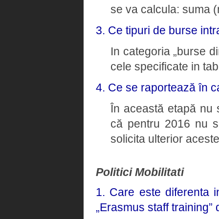
se va calcula: suma (n
3. Ce tipuri de burse intr
In categoria „burse di
cele specificate in tab
4. Ce se raportează în c
În această etapă nu 
că pentru 2016 nu 
solicita ulterior aceste
Politici Mobilitati
1. Care este diferenta 
„Erasmus staff training”