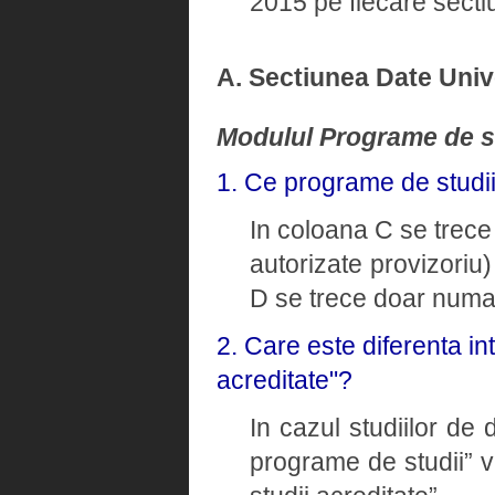
2015 pe fiecare sectiu
A. Sectiunea Date Univ
Modulul Programe de s
1. Ce programe de studi
In coloana C se trece 
autorizate provizoriu)
D se trece doar numaru
2. Care este diferenta i
acreditate"?
In cazul studiilor de
programe de studii” v