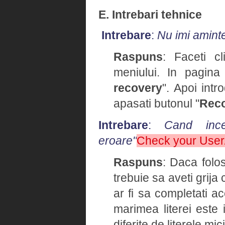
E. Intrebari tehnice
Intrebare
:
Nu imi amint
Raspuns
: Faceti cl
meniului. In pagina
recovery
". Apoi intr
apasati butonul "
Rec
Intrebare
:
Cand ince
eroare"
Check your Use
Raspuns
: Daca folo
trebuie sa aveti grija
ar fi sa completati 
marimea literei este 
diferite de literele mici