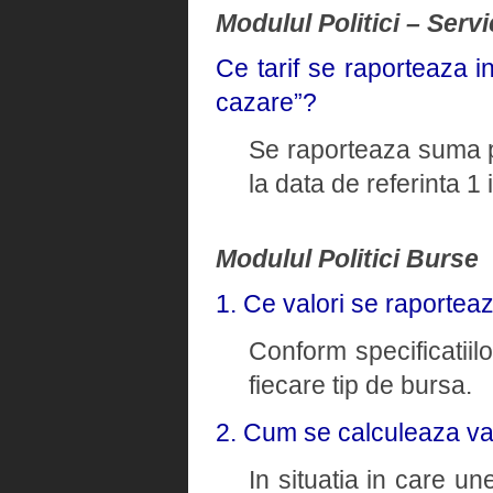
Modulul Politici – Servi
Ce tarif se raporteaza i
cazare”?
Se raporteaza suma pl
la data de referinta 1
Modulul Politici Burse
1. Ce valori se raportea
Conform specificatiil
fiecare tip de bursa.
2. Cum se calculeaza va
In situatia in care un