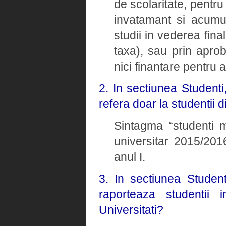
de scolaritate, pentru
invatamant si acumul
studii in vederea fina
taxa), sau prin apro
nici finantare pentru 
2. In sectiunea Studenti
refera doar la studentii d
Sintagma “studenti ma
universitar 2015/2016
anul I.
3. In sectiunea Student
raporteaza studentii i
Universitati?