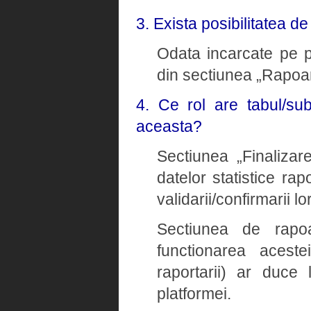
3. Exista posibilitatea d
Odata incarcate pe pl
din sectiunea „Rapoar
4. Ce rol are tabul/su
aceasta?
Sectiunea „Finalizare
datelor statistice rap
validarii/confirmarii lor
Sectiunea de rapoa
functionarea aceste
raportarii) ar duce 
platformei.