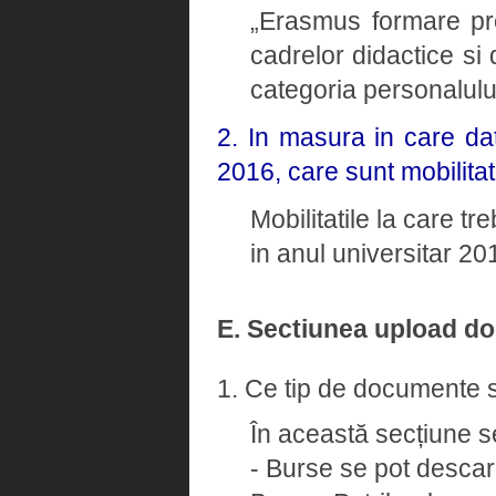
„Erasmus formare pro
cadrelor didactice si 
categoria personalulu
2. In masura in care dat
2016, care sunt mobilitat
Mobilitatile la care tr
in anul universitar 2
E. Sectiunea upload d
1. Ce tip de documente s
În această secțiune s
- Burse se pot descarc