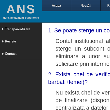
ANS
Acasa
Noutăți
R
date.invatamant-superior.ro
Transparentizare
1. Se poate sterge un con
Contul institutional a
Reviste
sterge un subcont o
Contact
eliminare a unor su
solicitare prin interm
2. Exista chei de verifi
barbati+femei)?
Nu exista chei de ver
de finalizare (dispon
centralizata a datelor