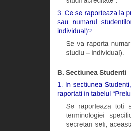
studii acreditate”.
3. Ce se raporteaza la p
sau numarul studentilo
individual)?
Se va raporta numaru
studiu – individual).
B. Sectiunea Studenti
1. In sectiunea Studenti
raportati in tabelul “Prel
Se raporteaza toti s
terminologiei speci
secretari sefi, aceast