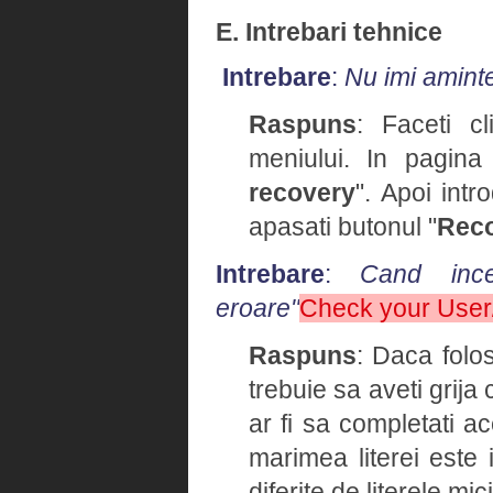
E. Intrebari tehnice
Intrebare
:
Nu imi amint
Raspuns
: Faceti cl
meniului. In pagina
recovery
". Apoi intr
apasati butonul "
Rec
Intrebare
:
Cand ince
eroare"
Check your Use
Raspuns
: Daca folo
trebuie sa aveti grija
ar fi sa completati 
marimea literei este 
diferite de literele mici