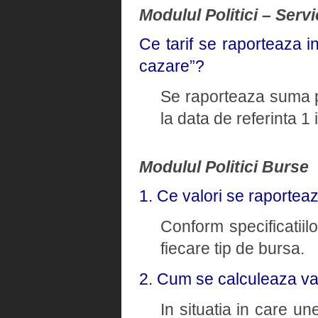
Modulul Politici – Servi
Ce tarif se raporteaza i
cazare”?
Se raporteaza suma pl
la data de referinta 1
Modulul Politici Burse
1. Ce valori se raportea
Conform specificatiil
fiecare tip de bursa.
2. Cum se calculeaza va
In situatia in care un