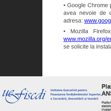
• Google Chrome pe 
avea nevoie de dr
adresa:
www.goog
• Mozilla Firef
www.mozilla.org/en
se solicite la insta
Pla
AN
Platfor
statisit
invata