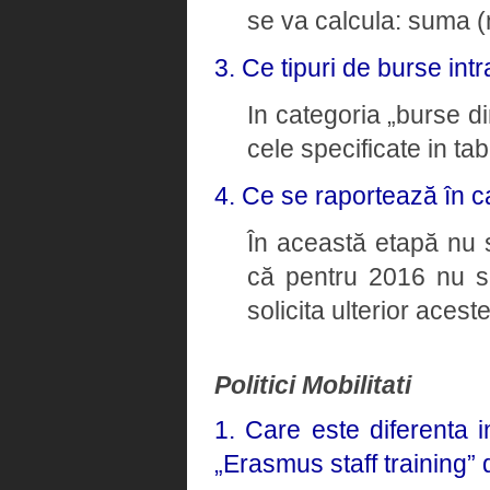
se va calcula: suma (n
3. Ce tipuri de burse intr
In categoria „burse di
cele specificate in tab
4. Ce se raportează în c
În această etapă nu 
că pentru 2016 nu 
solicita ulterior aceste
Politici Mobilitati
1. Care este diferenta 
„Erasmus staff training”