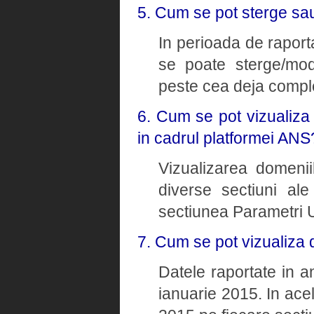
5. Cum se pot sterge sau
In perioada de raporta
se poate sterge/modi
peste cea deja comple
6. Cum se pot vizualiza
in cadrul platformei ANS
Vizualizarea domenii
diverse sectiuni ale
sectiunea Parametri U
7. Cum se pot vizualiza 
Datele raportate in a
ianuarie 2015. In ace