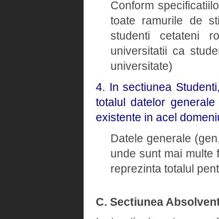
Conform specificatiil
toate ramurile de st
studenti cetateni ro
universitatii ca stud
universitate)
4. In sectiunea Student
totalul datelor general
existente in acel domeni
Datele generale (gen, 
unde sunt mai multe 
reprezinta totalul pe
C. Sectiunea Absolvent