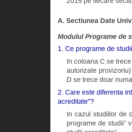
2015 pe fiecare sectiu
A. Sectiunea Date Univ
Modulul Programe de s
1. Ce programe de studi
In coloana C se trece 
autorizate provizoriu)
D se trece doar numaru
2. Care este diferenta i
acreditate"?
In cazul studiilor de
programe de studii” v