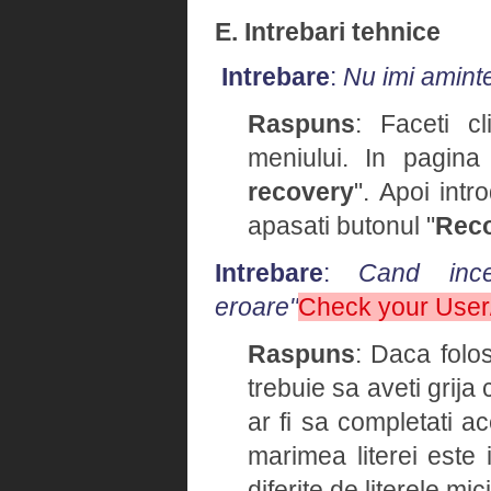
E. Intrebari tehnice
Intrebare
:
Nu imi amint
Raspuns
: Faceti cl
meniului. In pagina
recovery
". Apoi intr
apasati butonul "
Rec
Intrebare
:
Cand ince
eroare"
Check your Use
Raspuns
: Daca folo
trebuie sa aveti grija
ar fi sa completati 
marimea literei este 
diferite de literele mici