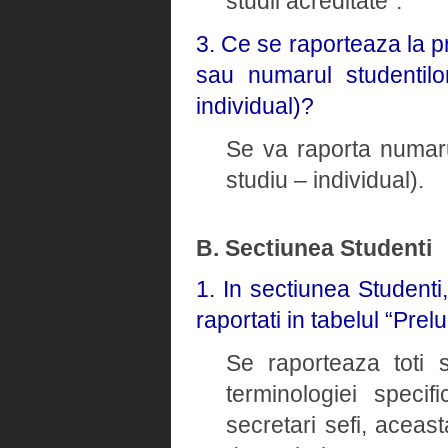
studii acreditate”.
3. Ce se raporteaza la p
sau numarul studentilo
individual)?
Se va raporta numaru
studiu – individual).
B. Sectiunea Studenti
1. In sectiunea Studenti
raportati in tabelul “Prel
Se raporteaza toti s
terminologiei speci
secretari sefi, aceast