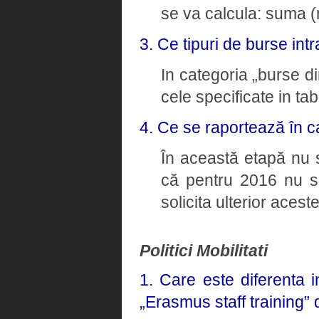
se va calcula: suma (n
3. Ce tipuri de burse intr
In categoria „burse di
cele specificate in tab
4. Ce se raportează în c
În această etapă nu 
că pentru 2016 nu 
solicita ulterior aceste
Politici Mobilitati
1. Care este diferenta 
„Erasmus staff training”