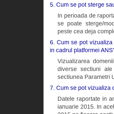
5. Cum se pot sterge sau
In perioada de raporta
se poate sterge/modi
peste cea deja comple
6. Cum se pot vizualiza
in cadrul platformei ANS
Vizualizarea domenii
diverse sectiuni ale
sectiunea Parametri U
7. Cum se pot vizualiza 
Datele raportate in a
ianuarie 2015. In ace