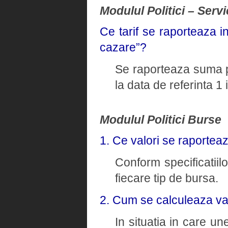
Modulul Politici – Servi
Ce tarif se raporteaza i
cazare”?
Se raporteaza suma pl
la data de referinta 1
Modulul Politici Burse
1. Ce valori se raportea
Conform specificatiil
fiecare tip de bursa.
2. Cum se calculeaza va
In situatia in care un