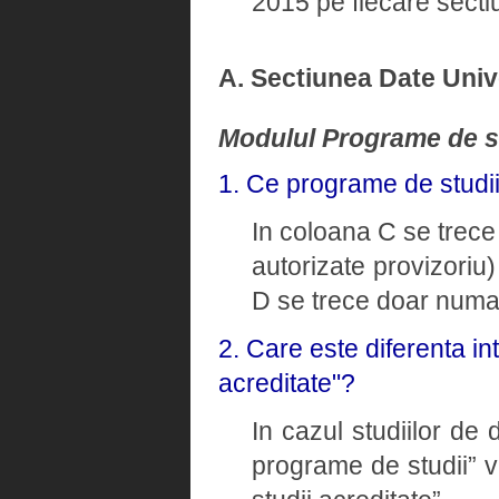
2015 pe fiecare sectiu
A. Sectiunea Date Univ
Modulul Programe de s
1. Ce programe de studi
In coloana C se trece 
autorizate provizoriu)
D se trece doar numaru
2. Care este diferenta i
acreditate"?
In cazul studiilor de
programe de studii” v