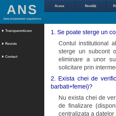
ANS
Acasa
Noutăți
R
date.invatamant-superior.ro
Transparentizare
1. Se poate sterge un con
Contul institutional a
Reviste
sterge un subcont o
Contact
eliminare a unor su
solicitare prin interm
2. Exista chei de verifi
barbati+femei)?
Nu exista chei de ver
de finalizare (dispon
centralizata a datelor