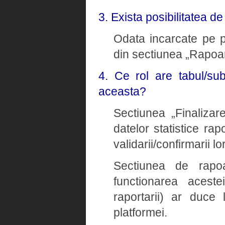
3. Exista posibilitatea d
Odata incarcate pe pl
din sectiunea „Rapoar
4. Ce rol are tabul/su
aceasta?
Sectiunea „Finalizare
datelor statistice rap
validarii/confirmarii lor
Sectiunea de rapoa
functionarea aceste
raportarii) ar duce 
platformei.