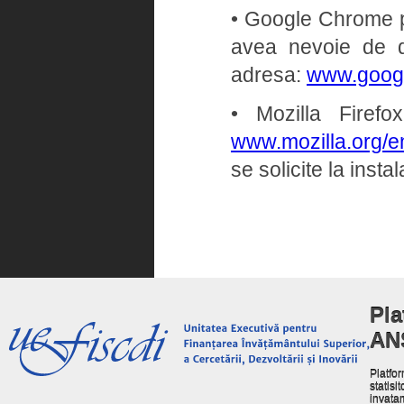
• Google Chrome pe 
avea nevoie de dr
adresa:
www.goog
• Mozilla Firef
www.mozilla.org/en
se solicite la insta
Pla
AN
Platfor
statisit
invata