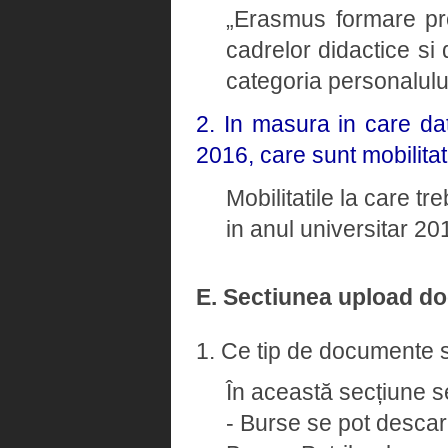
„Erasmus formare pro
cadrelor didactice si 
categoria personalulu
2. In masura in care dat
2016, care sunt mobilitat
Mobilitatile la care tr
in anul universitar 2
E. Sectiunea upload d
1. Ce tip de documente s
În această secțiune s
- Burse se pot descarc