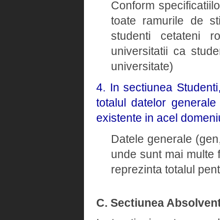
Conform specificatiil
toate ramurile de st
studenti cetateni ro
universitatii ca stud
universitate)
4. In sectiunea Student
totalul datelor general
existente in acel domeni
Datele generale (gen, 
unde sunt mai multe 
reprezinta totalul pe
C. Sectiunea Absolvent