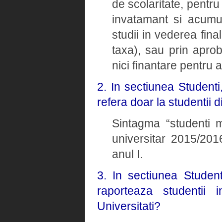
de scolaritate, pentru
invatamant si acumul
studii in vederea fina
taxa), sau prin apro
nici finantare pentru 
2. In sectiunea Studenti
refera doar la studentii d
Sintagma “studenti ma
universitar 2015/2016
anul I.
3. In sectiunea Student
raporteaza studentii i
Universitati?