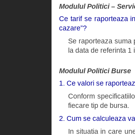
Modulul Politici – Servi
Ce tarif se raporteaza i
cazare”?
Se raporteaza suma pl
la data de referinta 1
Modulul Politici Burse
1. Ce valori se raportea
Conform specificatiil
fiecare tip de bursa.
2. Cum se calculeaza va
In situatia in care un