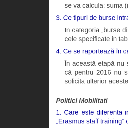
se va calcula: suma (n
3. Ce tipuri de burse intr
In categoria „burse di
cele specificate in tab
4. Ce se raportează în c
În această etapă nu 
că pentru 2016 nu 
solicita ulterior aceste
Politici Mobilitati
1. Care este diferenta 
„Erasmus staff training”