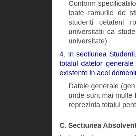
Conform specificatiil
toate ramurile de st
studenti cetateni ro
universitatii ca stud
universitate)
4. In sectiunea Student
totalul datelor general
existente in acel domeni
Datele generale (gen, 
unde sunt mai multe 
reprezinta totalul pe
C. Sectiunea Absolvent