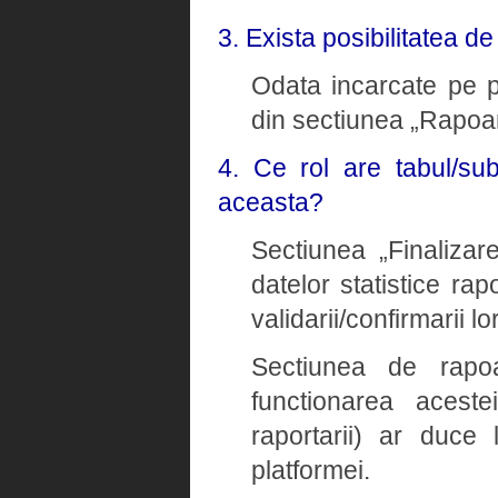
3. Exista posibilitatea d
Odata incarcate pe pl
din sectiunea „Rapoar
4. Ce rol are tabul/su
aceasta?
Sectiunea „Finalizare
datelor statistice rap
validarii/confirmarii lor
Sectiunea de rapoa
functionarea aceste
raportarii) ar duce 
platformei.