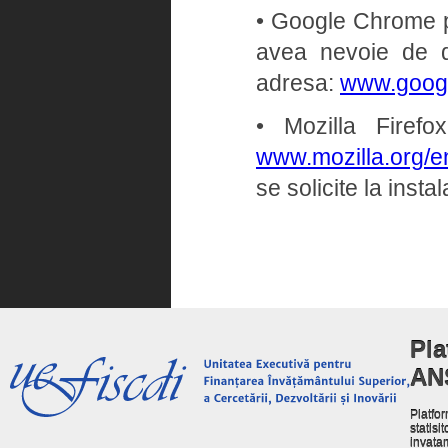
• Google Chrome pe 
avea nevoie de dr
adresa:
www.goog
• Mozilla Firef
www.mozilla.org/en
se solicite la insta
Pla
AN
Platfor
statisit
invata