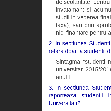
de scolaritate, pentru
invatamant si acumul
studii in vederea fina
taxa), sau prin apro
nici finantare pentru 
2. In sectiunea Studenti
refera doar la studentii d
Sintagma “studenti ma
universitar 2015/2016
anul I.
3. In sectiunea Student
raporteaza studentii i
Universitati?