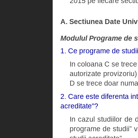
2015 pe fiecare sectiu
A. Sectiunea Date Univ
Modulul Programe de s
1. Ce programe de studi
In coloana C se trece 
autorizate provizoriu)
D se trece doar numaru
2. Care este diferenta i
acreditate"?
In cazul studiilor de
programe de studii” v