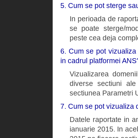
5. Cum se pot sterge sau
In perioada de raporta
se poate sterge/modi
peste cea deja comple
6. Cum se pot vizualiza
in cadrul platformei ANS
Vizualizarea domenii
diverse sectiuni ale
sectiunea Parametri U
7. Cum se pot vizualiza 
Datele raportate in a
ianuarie 2015. In ace