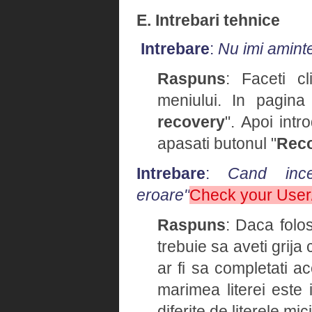
E. Intrebari tehnice
Intrebare
:
Nu imi amint
Raspuns
: Faceti cl
meniului. In pagina
recovery
". Apoi intr
apasati butonul "
Rec
Intrebare
:
Cand ince
eroare"
Check your Use
Raspuns
: Daca folo
trebuie sa aveti grija
ar fi sa completati 
marimea literei este 
diferite de literele mici