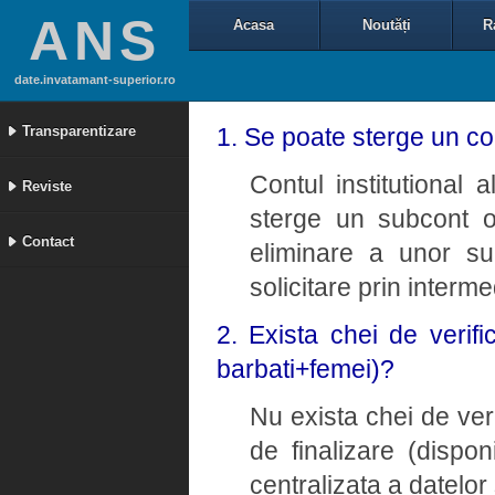
ANS
Acasa
Noutăți
R
date.invatamant-superior.ro
Transparentizare
1. Se poate sterge un con
Contul institutional a
Reviste
sterge un subcont o
Contact
eliminare a unor su
solicitare prin interm
2. Exista chei de verifi
barbati+femei)?
Nu exista chei de ver
de finalizare (dispon
centralizata a datelor