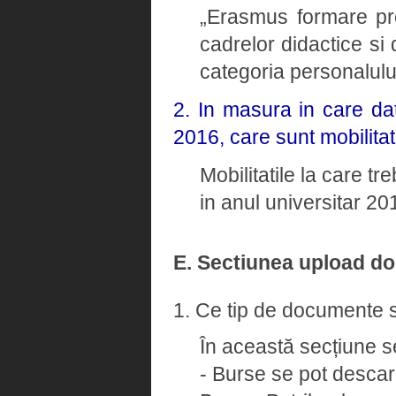
„Erasmus formare pro
cadrelor didactice si 
categoria personalulu
2. In masura in care dat
2016, care sunt mobilitat
Mobilitatile la care tr
in anul universitar 2
E. Sectiunea upload d
1. Ce tip de documente s
În această secțiune s
- Burse se pot descarc