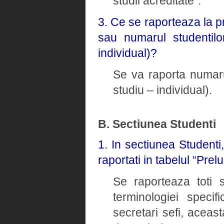
studii acreditate”.
3. Ce se raporteaza la p
sau numarul studentilo
individual)?
Se va raporta numaru
studiu – individual).
B. Sectiunea Studenti
1. In sectiunea Studenti
raportati in tabelul “Prel
Se raporteaza toti s
terminologiei speci
secretari sefi, aceast