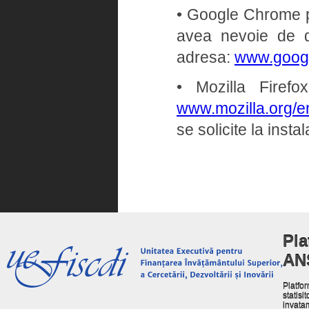
• Google Chrome pe 
avea nevoie de dr
adresa:
www.goog
• Mozilla Firef
www.mozilla.org/en
se solicite la insta
Pla
AN
Platfor
statisit
invata