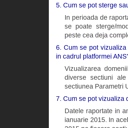
5. Cum se pot sterge sau
In perioada de raporta
se poate sterge/modi
peste cea deja comple
6. Cum se pot vizualiza
in cadrul platformei ANS
Vizualizarea domenii
diverse sectiuni ale
sectiunea Parametri U
7. Cum se pot vizualiza 
Datele raportate in a
ianuarie 2015. In ace