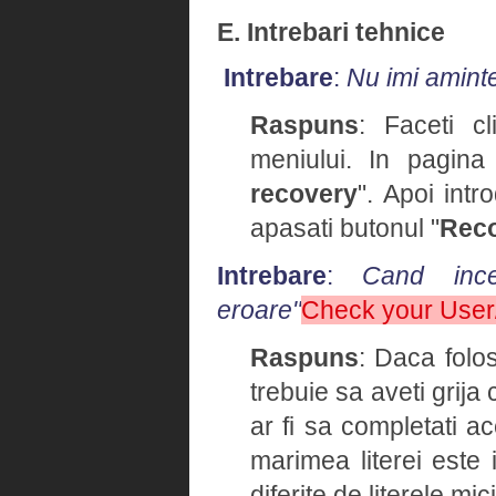
E. Intrebari tehnice
Intrebare
:
Nu imi amint
Raspuns
: Faceti cl
meniului. In pagina
recovery
". Apoi intr
apasati butonul "
Rec
Intrebare
:
Cand ince
eroare"
Check your Use
Raspuns
: Daca folo
trebuie sa aveti grija
ar fi sa completati 
marimea literei este 
diferite de literele mici