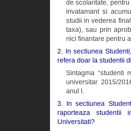
de scolaritate, pentru
invatamant si acumul
studii in vederea fina
taxa), sau prin apro
nici finantare pentru 
2. In sectiunea Studenti
refera doar la studentii d
Sintagma “studenti ma
universitar 2015/2016
anul I.
3. In sectiunea Student
raporteaza studentii i
Universitati?