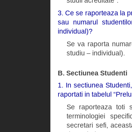
studii acreditate”.
3. Ce se raporteaza la p
sau numarul studentilo
individual)?
Se va raporta numaru
studiu – individual).
B. Sectiunea Studenti
1. In sectiunea Studenti
raportati in tabelul “Prel
Se raporteaza toti s
terminologiei speci
secretari sefi, aceast