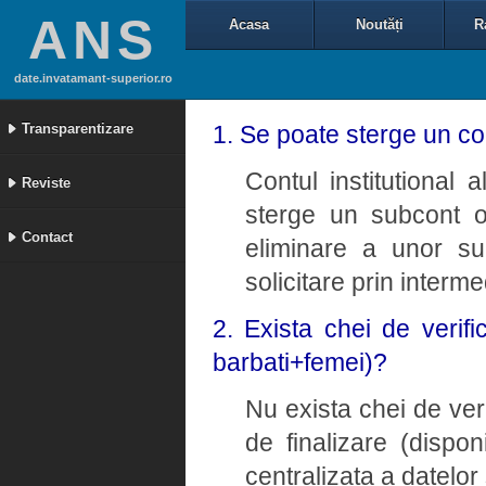
ANS
Acasa
Noutăți
R
date.invatamant-superior.ro
Transparentizare
1. Se poate sterge un con
Contul institutional a
Reviste
sterge un subcont o
Contact
eliminare a unor su
solicitare prin interm
2. Exista chei de verifi
barbati+femei)?
Nu exista chei de ver
de finalizare (dispon
centralizata a datelor