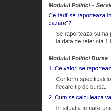
Modulul Politici – Servi
Ce tarif se raporteaza i
cazare”?
Se raporteaza suma pl
la data de referinta 1
Modulul Politici Burse
1. Ce valori se raportea
Conform specificatiil
fiecare tip de bursa.
2. Cum se calculeaza va
In situatia in care un