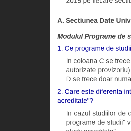
2015 pe fiecare sectiu
A. Sectiunea Date Univ
Modulul Programe de s
1. Ce programe de studi
In coloana C se trece 
autorizate provizoriu)
D se trece doar numaru
2. Care este diferenta i
acreditate"?
In cazul studiilor de
programe de studii” v