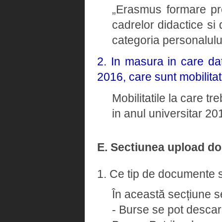
„Erasmus formare pro
cadrelor didactice si 
categoria personalulu
2. In masura in care dat
2016, care sunt mobilitat
Mobilitatile la care tr
in anul universitar 2
E. Sectiunea upload d
1. Ce tip de documente s
În această secțiune s
- Burse se pot descarc