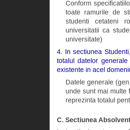
Conform specificatiil
toate ramurile de st
studenti cetateni ro
universitatii ca stud
universitate)
4. In sectiunea Student
totalul datelor general
existente in acel domeni
Datele generale (gen, 
unde sunt mai multe 
reprezinta totalul pe
C. Sectiunea Absolvent