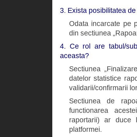
3. Exista posibilitatea d
Odata incarcate pe pl
din sectiunea „Rapoar
4. Ce rol are tabul/su
aceasta?
Sectiunea „Finalizare
datelor statistice rap
validarii/confirmarii lor
Sectiunea de rapoa
functionarea aceste
raportarii) ar duce 
platformei.