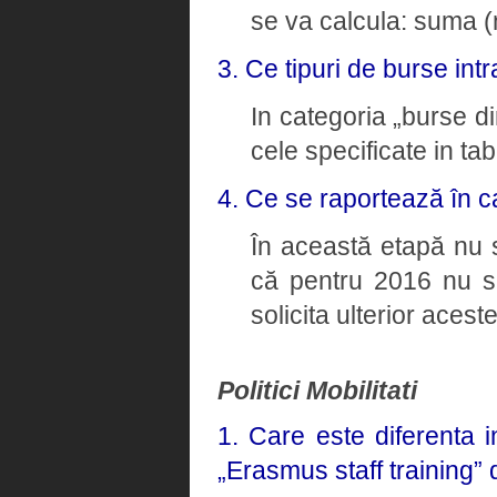
se va calcula: suma (n
3. Ce tipuri de burse intr
In categoria „burse di
cele specificate in tab
4. Ce se raportează în c
În această etapă nu 
că pentru 2016 nu 
solicita ulterior aceste
Politici Mobilitati
1. Care este diferenta 
„Erasmus staff training”