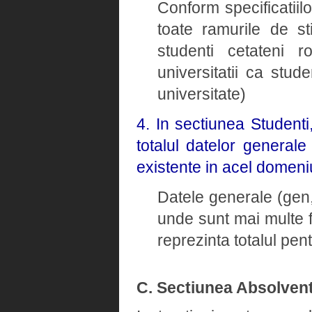
Conform specificatiil
toate ramurile de st
studenti cetateni ro
universitatii ca stud
universitate)
4. In sectiunea Student
totalul datelor general
existente in acel domeni
Datele generale (gen, 
unde sunt mai multe 
reprezinta totalul pe
C. Sectiunea Absolvent