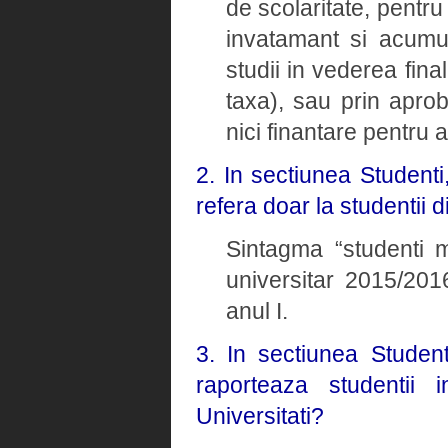
de scolaritate, pentru
invatamant si acumul
studii in vederea fina
taxa), sau prin apro
nici finantare pentru 
2. In sectiunea Studenti
refera doar la studentii d
Sintagma “studenti ma
universitar 2015/2016
anul I.
3. In sectiunea Student
raporteaza studentii i
Universitati?