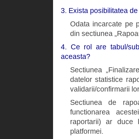
3. Exista posibilitatea d
Odata incarcate pe pl
din sectiunea „Rapoar
4. Ce rol are tabul/su
aceasta?
Sectiunea „Finalizare
datelor statistice rap
validarii/confirmarii lor
Sectiunea de rapoa
functionarea aceste
raportarii) ar duce 
platformei.