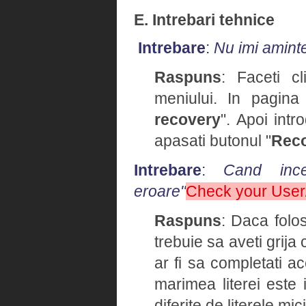
E. Intrebari tehnice
Intrebare
:
Nu imi amint
Raspuns
: Faceti cl
meniului. In pagina
recovery
". Apoi intr
apasati butonul "
Rec
Intrebare
:
Cand ince
eroare"
Check your Use
Raspuns
: Daca folo
trebuie sa aveti grija
ar fi sa completati 
marimea literei este 
diferite de literele mici