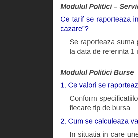
Modulul Politici – Servi
Ce tarif se raporteaza i
cazare”?
Se raporteaza suma pl
la data de referinta 1
Modulul Politici Burse
1. Ce valori se raportea
Conform specificatiil
fiecare tip de bursa.
2. Cum se calculeaza va
In situatia in care un