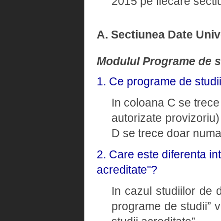
2015 pe fiecare sectiu
A. Sectiunea Date Univ
Modulul Programe de s
1. Ce programe de studi
In coloana C se trece 
autorizate provizoriu)
D se trece doar numaru
2. Care este diferenta i
acreditate"?
In cazul studiilor de
programe de studii” v