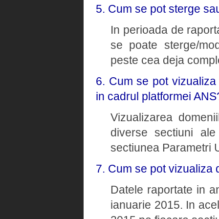
5. Cum se pot sterge sau
In perioada de raporta
se poate sterge/modi
peste cea deja comple
6. Cum se pot vizualiza
in cadrul platformei ANS
Vizualizarea domenii
diverse sectiuni ale
sectiunea Parametri U
7. Cum se pot vizualiza 
Datele raportate in a
ianuarie 2015. In ace