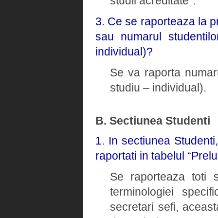
studii acreditate”.
3. Ce se raporteaza la p
sau numarul studentilo
individual)?
Se va raporta numaru
studiu – individual).
B. Sectiunea Studenti
1. In sectiunea Studenti
raportati in tabelul “Prel
Se raporteaza toti s
terminologiei speci
secretari sefi, aceast