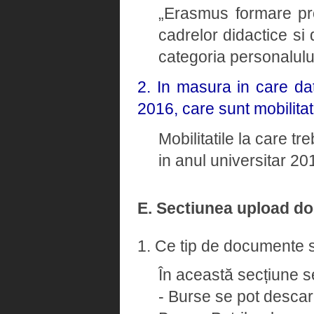
„Erasmus formare pro
cadrelor didactice si 
categoria personalulu
2. In masura in care dat
2016, care sunt mobilitat
Mobilitatile la care tr
in anul universitar 2
E. Sectiunea upload d
1. Ce tip de documente s
În această secțiune s
- Burse se pot descarc