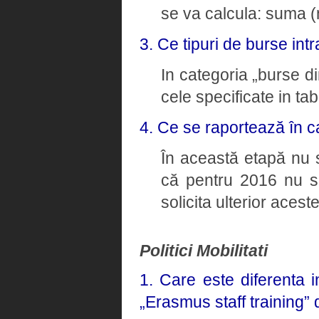
se va calcula: suma (n
3. Ce tipuri de burse intr
In categoria „burse di
cele specificate in tab
4. Ce se raportează în c
În această etapă nu 
că pentru 2016 nu 
solicita ulterior aceste
Politici Mobilitati
1. Care este diferenta 
„Erasmus staff training”