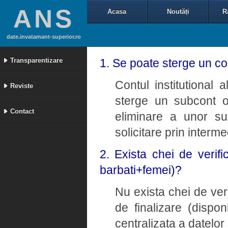
ANS
Acasa
Noutăți
R
date.invatamant-superior.ro
Transparentizare
1. Se poate sterge un con
Contul institutional a
Reviste
sterge un subcont o
Contact
eliminare a unor su
solicitare prin interm
2. Exista chei de verifi
barbati+femei)?
Nu exista chei de ver
de finalizare (dispon
centralizata a datelor