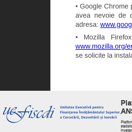
• Google Chrome pe 
avea nevoie de dr
adresa:
www.goog
• Mozilla Firef
www.mozilla.org/en
se solicite la insta
Pla
AN
Platfor
statisit
invata