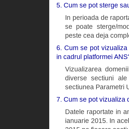
5. Cum se pot sterge sau
In perioada de raporta
se poate sterge/modi
peste cea deja comple
6. Cum se pot vizualiza
in cadrul platformei ANS
Vizualizarea domenii
diverse sectiuni ale
sectiunea Parametri U
7. Cum se pot vizualiza 
Datele raportate in a
ianuarie 2015. In ace