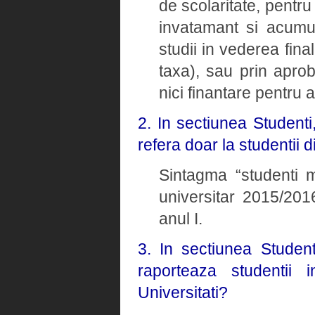
de scolaritate, pentru
invatamant si acumul
studii in vederea fina
taxa), sau prin apro
nici finantare pentru 
2. In sectiunea Studenti
refera doar la studentii d
Sintagma “studenti ma
universitar 2015/2016
anul I.
3. In sectiunea Student
raporteaza studentii i
Universitati?