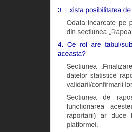
3. Exista posibilitatea d
Odata incarcate pe pl
din sectiunea „Rapoar
4. Ce rol are tabul/su
aceasta?
Sectiunea „Finalizare
datelor statistice rap
validarii/confirmarii lor
Sectiunea de rapoa
functionarea aceste
raportarii) ar duce 
platformei.