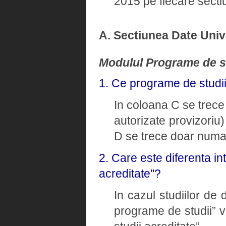
2015 pe fiecare sectiu
A. Sectiunea Date Univ
Modulul Programe de s
1. Ce programe de studi
In coloana C se trece 
autorizate provizoriu)
D se trece doar numaru
2. Care este diferenta i
acreditate"?
In cazul studiilor de
programe de studii” v