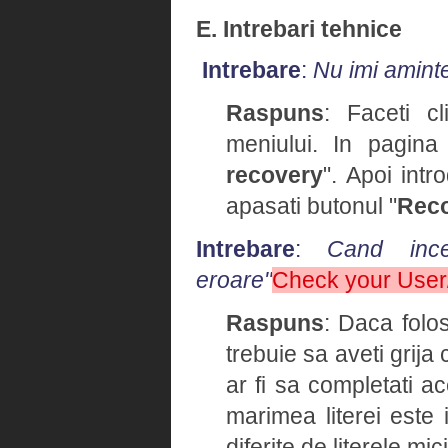
E. Intrebari tehnice
Intrebare
:
Nu imi amint
Raspuns
: Faceti cl
meniului. In pagina
recovery
". Apoi intr
apasati butonul "
Rec
Intrebare
:
Cand ince
eroare"
Check your Use
Raspuns
: Daca folo
trebuie sa aveti grija
ar fi sa completati 
marimea literei este 
diferite de literele mici