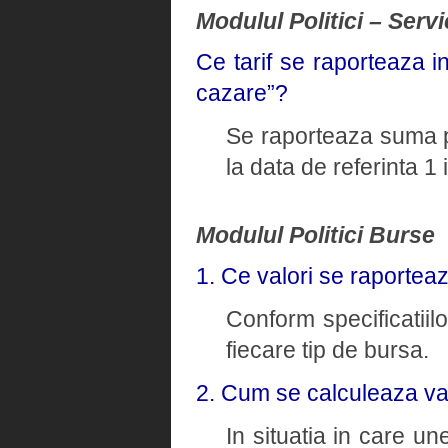
Modulul Politici – Servi
Ce tarif se raporteaza i
cazare”?
Se raporteaza suma pl
la data de referinta 1
Modulul Politici Burse
1. Ce valori se raportea
Conform specificatiil
fiecare tip de bursa.
2. Cum se calculeaza va
In situatia in care un