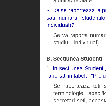
studii acreditate”.
3. Ce se raporteaza la p
sau numarul studentilo
individual)?
Se va raporta numaru
studiu – individual).
B. Sectiunea Studenti
1. In sectiunea Studenti
raportati in tabelul “Prel
Se raporteaza toti s
terminologiei speci
secretari sefi, aceast