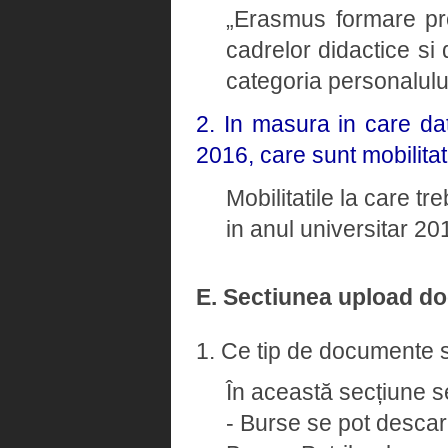
„Erasmus formare pro
cadrelor didactice si 
categoria personalulu
2. In masura in care dat
2016, care sunt mobilitat
Mobilitatile la care tr
in anul universitar 2
E. Sectiunea upload d
1. Ce tip de documente s
În această secțiune s
- Burse se pot descarc