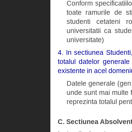
Conform specificatiil
toate ramurile de st
studenti cetateni ro
universitatii ca stud
universitate)
4. In sectiunea Student
totalul datelor general
existente in acel domeni
Datele generale (gen, 
unde sunt mai multe 
reprezinta totalul pe
C. Sectiunea Absolvent