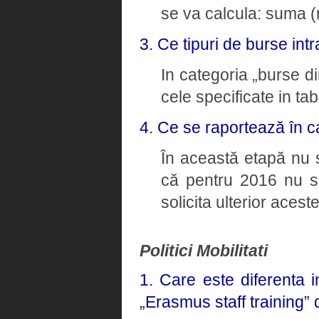
se va calcula: suma (n
3. Ce tipuri de burse intr
In categoria „burse di
cele specificate in tab
4. Ce se raportează în c
În această etapă nu 
că pentru 2016 nu 
solicita ulterior aceste
Politici Mobilitati
1. Care este diferenta 
„Erasmus staff training”