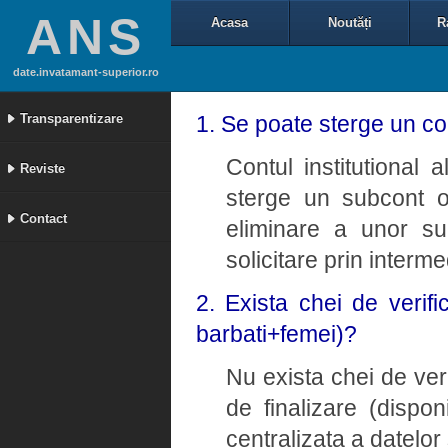
ANS
Acasa
Noutăți
R
date.invatamant-superior.ro
Transparentizare
1. Se poate sterge un con
Contul institutional a
Reviste
sterge un subcont o
Contact
eliminare a unor su
solicitare prin interm
2. Exista chei de verifi
barbati+femei)?
Nu exista chei de ver
de finalizare (dispon
centralizata a datelor