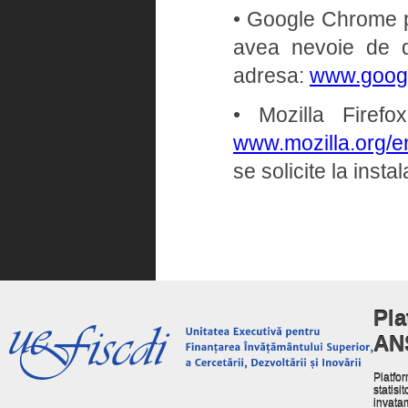
• Google Chrome pe 
avea nevoie de dr
adresa:
www.goog
• Mozilla Firef
www.mozilla.org/en
se solicite la insta
Pla
AN
Platfor
statisit
invata