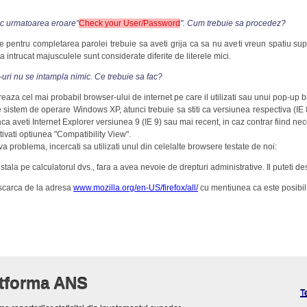
sc urmatoarea eroare"
Check your User/Password
". Cum trebuie sa procedez?
e pentru completarea parolei trebuie sa aveti grija ca sa nu aveti vreun spatiu supl
intrucat majusculele sunt considerate diferite de literele mici.
ri nu se intampla nimic. Ce trebuie sa fac?
aza cel mai probabil browser-ului de internet pe care il utilizati sau unui pop-up b
pe sistem de operare Windows XP, atunci trebuie sa stiti ca versiunea respectiva (IE
ca aveti Internet Explorer versiunea 9 (IE 9) sau mai recent, in caz contrar fiind n
tivati optiunea "Compatibility View".
 problema, incercati sa utilizati unul din celelalte browsere testate de noi:
stala pe calculatorul dvs., fara a avea nevoie de drepturi administrative. Il puteti d
descarca de la adresa
www.mozilla.org/en-US/firefox/all/
cu mentiunea ca este posibil s
atforma ANS
T