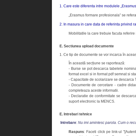
1. Care este diferenta intre modulele „Erasmus 
„Erasmus formare profesionala” se refera 
2. In masura in care data de referinta privind r
Mobilitatile la care trebuie facuta referir
E. Sectiunea upload documente
1. Ce tip de documente se vor incarca în acea
În această secțiune se raportează:
- Burse se pot descarca tabelele nominale
format excel si in format pdf semnat si sta
- Capacitate de scolarizare se descarca T
- Documente de cercetare - cadre didacti
completeaza aceste informatii.
- Declaratie de conformitate se descarca
suport electronic la MENCS.
E. Intrebari tehnice
Intrebare
:
Nu imi amintesc parola. Cum o re
Raspuns
: Faceti click pe link-ul "[Aute