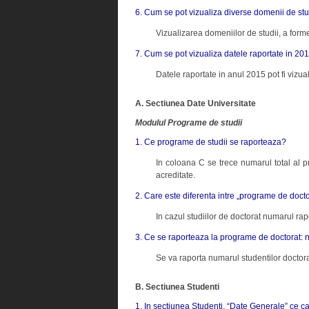
6. Cum se pot vizualiza diverse domenii de stu
Vizualizarea domeniilor de studii, a forme
7. Cum se pot vizualiza datele raportate in 20
Datele raportate in anul 2015 pot fi vizu
A. Sectiunea Date Universitate
Modulul Programe de studii
1. Ce programe de studii se raporteaza?
In coloana C se trece numarul total al pr
acreditate.
2. Care este diferenta intre „programe de doct
In cazul studiilor de doctorat numarul rap
3. Ce se raporteaza la programe de doctorat: n
Se va raporta numarul studentilor doctora
B. Sectiunea Studenti
1. In sectiunea Studenti, “Date Generale” ce cat