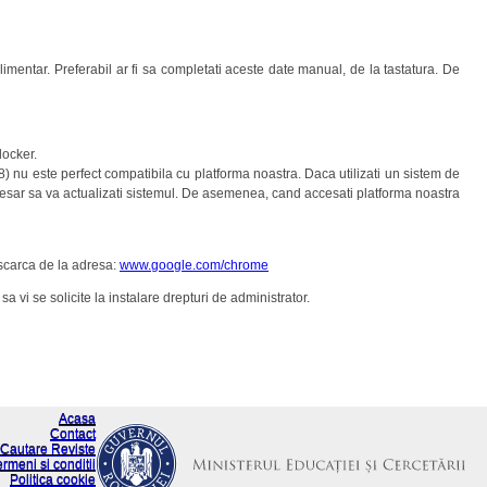
imentar. Preferabil ar fi sa completati aceste date manual, de la tastatura. De
locker.
 8) nu este perfect compatibila cu platforma noastra. Daca utilizati un sistem de
ecesar sa va actualizati sistemul. De asemenea, cand accesati platforma noastra
escarca de la adresa:
www.google.com/chrome
a vi se solicite la instalare drepturi de administrator.
Acasa
Contact
Cautare Reviste
ermeni si conditii
Politica cookie