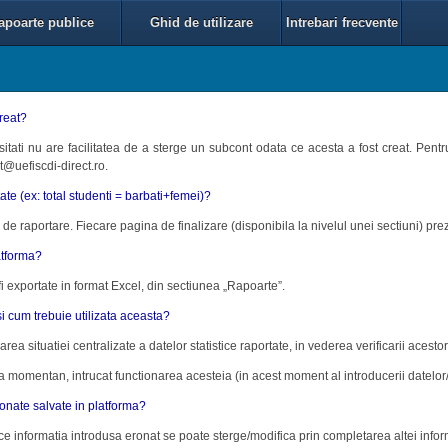
apoarte publice
Ghid de utilizare
Intrebari frecvente
creat?
ersitati nu are facilitatea de a sterge un subcont odata ce acesta a fost creat. Pen
t@uefiscdi-direct.ro.
tate (ex: total studenti = barbati+femei)?
de raportare. Fiecare pagina de finalizare (disponibila la nivelul unei sectiuni) prezi
atforma?
i exportate in format Excel, din sectiunea „Rapoarte”.
i cum trebuie utilizata aceasta?
ea situatiei centralizate a datelor statistice raportate, in vederea verificarii acestora 
 momentan, intrucat functionarea acesteia (in acest moment al introducerii datelor/ r
ronate salvate in platforma?
ice informatia introdusa eronat se poate sterge/modifica prin completarea altei infor