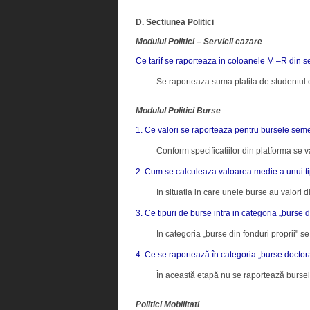
D. Sectiunea Politici
Modulul Politici – Servicii cazare
Ce tarif se raporteaza in coloanele M –R din se
Se raporteaza suma platita de studentul c
Modulul Politici Burse
1. Ce valori se raporteaza pentru bursele sem
Conform specificatiilor din platforma se v
2. Cum se calculeaza valoarea medie a unui t
In situatia in care unele burse au valori 
3. Ce tipuri de burse intra in categoria „burse d
In categoria „burse din fonduri proprii" se
4. Ce se raportează în categoria „burse doctor
În această etapă nu se raportează burse
Politici Mobilitati