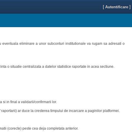
[
]
Autentificare
tru eventuala eliminare a unor subconturi institutionale va rugam sa adresati o
nta o situatie centralizata a datelor statistice raportate in acea sectiune.
si in final a validarii/confirmarii lor.
aportarii) ar duce la cresterea timpului de incarcare a paginilor platformei.
matii (corecte) peste cea deja completata anterior.