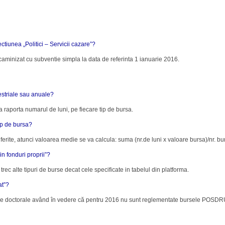
ctiunea „Politici – Servicii cazare”?
aminizat cu subventie simpla la data de referinta 1 ianuarie 2016.
estriale sau anuale?
a raporta numarul de luni, pe fiecare tip de bursa.
ip de bursa?
diferite, atunci valoarea medie se va calcula: suma (nr.de luni x valoare bursa)/nr. bu
in fonduri proprii”?
 trec alte tipuri de burse decat cele specificate in tabelul din platforma.
at”?
le doctorale având în vedere că pentru 2016 nu sunt reglementate bursele POSDRU; 