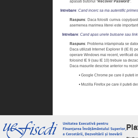
apasati butonul "
Recover Pasword
".
Intrebare
:
Cand incerc sa ma autentific prime
Raspuns
: Daca folositi cumva copy/past
asemenea marimea literei este importanta 
Intrebare
:
Cand apas unele butoane sau link-u
Raspuns
: Problema intampinata se datore
Daca utilizati Internet Explorer 8 (IE 8) 
operare Windows mai recent, verificati da
folosind IE 9 (sau IE 10) trebuie sa dezac
Daca masurile descrise anterior nu rezolva
• Google Chrome pe care il puteti in
• Mozilla Firefox pe care il puteti 
Pl