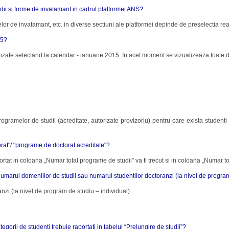
dii si forme de invatamant in cadrul platformei ANS?
lor de invatamant, etc. in diverse sectiuni ale platformei depinde de preselectia rea
15?
alizate selectand la calendar - ianuarie 2015. In acel moment se vizualizeaza toate d
ogramelor de studii (acreditate, autorizate provizoriu) pentru care exista studenti 
orat"/ "programe de doctorat acreditate"?
ortat in coloana „Numar total programe de studii” va fi trecut si in coloana „Numar to
umarul domeniilor de studii sau numarul studentilor doctoranzi (la nivel de program
nzi (la nivel de program de studiu – individual).
egorii de studenti trebuie raportati in tabelul “Prelungire de studii”?