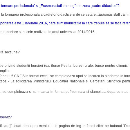
formare profesionala” si „Erasmus staff training” din zona „cadre didactice”?
la formarea profesionala a cadrelor didactice si de cercetare. „Erasmus staff trainin
aportarea este 1 ianuarie 2016, care sunt mobilitatile la care trebuie sa se faca refer
e in raportare sunt cele realizate in anul universitar 2014/2015.
stă secțiune?
 privind studentii bursieri (ex. Burse Petrila, burse rurale, burse pentru olimpici 
mpilat.
abelul 5 CNFIS in format excel, se completeaza apoi se incarca in platforma in forma
ce - La solicitarea Ministerului Educatiei Nationale si Cercetarii Stiintifice pen
, se completeaza si se incarca in format pdf semnata si stampilata dupa ce s-au c
cuperez?
ntificare]" situat deasupra meniului. In pagina de log in faceti click pe butonul "
Pa