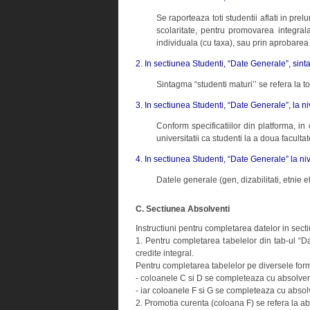
Se raporteaza toti studentii aflati in pre
scolaritate, pentru promovarea integrala
individuala (cu taxa), sau prin aprobarea
2. In sectiunea Studenti, “Date Generale”, sinta
Sintagma “studenti maturi’’ se refera la to
3. In sectiunea Studenti, “Date Generale”, la niv
Conform specificatiilor din platforma, in
universitatii ca studenti la a doua facult
4. In sectiunea Studenti, “Date Generale” la ni
Datele generale (gen, dizabilitati, etnie
C. Sectiunea Absolventi
Instructiuni pentru completarea datelor in sect
1. Pentru completarea tabelelor din tab-ul “Da
credite integral.
Pentru completarea tabelelor pe diversele for
- coloanele C si D se completeaza cu absolventi
- iar coloanele F si G se completeaza cu absol
2. Promotia curenta (coloana F) se refera la ab