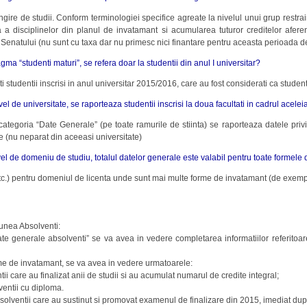
lungire de studii. Conform terminologiei specifice agreate la nivelul unui grup restrai
 a disciplinelor din planul de invatamant si acumularea tuturor creditelor afere
 Senatului (nu sunt cu taxa dar nu primesc nici finantare pentru aceasta perioada d
gma “studenti maturi”, se refera doar la studentii din anul I universitar?
ti studentii inscrisi in anul universitar 2015/2016, care au fost considerati ca studenti
el de universitate, se raporteaza studentii inscrisi la doua facultati in cadrul acelei
 categoria “Date Generale” (pe toate ramurile de stiinta) se raporteaza datele privi
ate (nu neparat din aceeasi universitate)
vel de domeniu de studiu, totalul datelor generale este valabil pentru toate formel
 etc.) pentru domeniul de licenta unde sunt mai multe forme de invatamant (de exempl
iunea Absolventi:
te generale absolventi” se va avea in vedere completarea informatiilor referitoare 
me de invatamant, se va avea in vedere urmatoarele:
i care au finalizat anii de studii si au acumulat numarul de credite integral;
ventii cu diploma.
solventii care au sustinut si promovat examenul de finalizare din 2015, imediat dupa