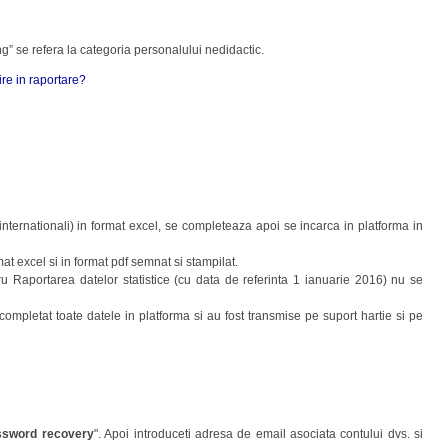
g” se refera la categoria personalului nedidactic.
ire in raportare?
internationali) in format excel, se completeaza apoi se incarca in platforma in
t excel si in format pdf semnat si stampilat.
tru Raportarea datelor statistice (cu data de referinta 1 ianuarie 2016) nu se
ompletat toate datele in platforma si au fost transmise pe suport hartie si pe
ssword recovery
". Apoi introduceti adresa de email asociata contului dvs. si