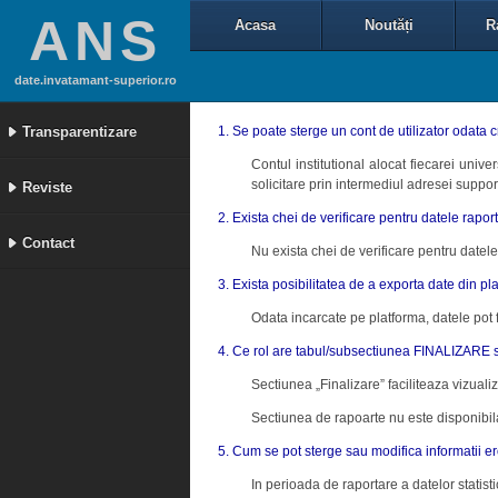
ANS
Acasa
Noutăți
R
date.invatamant-superior.ro
Transparentizare
1. Se poate sterge un cont de utilizator odata 
Contul institutional alocat fiecarei univ
solicitare prin intermediul adresei suppor
Reviste
2. Exista chei de verificare pentru datele rapor
Contact
Nu exista chei de verificare pentru datele 
3. Exista posibilitatea de a exporta date din pl
Odata incarcate pe platforma, datele pot f
4. Ce rol are tabul/subsectiunea FINALIZARE s
Sectiunea „Finalizare” faciliteaza vizualizar
Sectiunea de rapoarte nu este disponibila
5. Cum se pot sterge sau modifica informatii e
In perioada de raportare a datelor statist