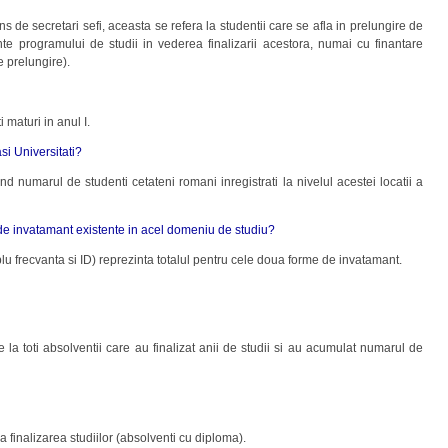
ns de secretari sefi, aceasta se refera la studentii care se afla in prelungire de
nte programului de studii in vederea finalizarii acestora, numai cu finantare
e prelungire).
 maturi in anul I.
asi Universitati?
nd numarul de studenti cetateni romani inregistrati la nivelul acestei locatii a
e de invatamant existente in acel domeniu de studiu?
u frecvanta si ID) reprezinta totalul pentru cele doua forme de invatamant.
la toti absolventii care au finalizat anii de studii si au acumulat numarul de
 finalizarea studiilor (absolventi cu diploma).