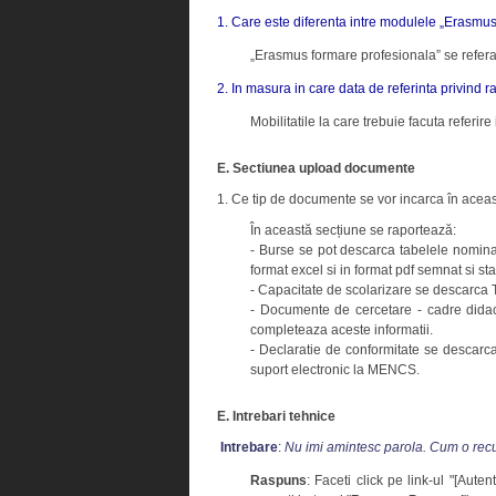
1. Care este diferenta intre modulele „Erasmus 
„Erasmus formare profesionala” se refera 
2. In masura in care data de referinta privind r
Mobilitatile la care trebuie facuta referir
E. Sectiunea upload documente
1. Ce tip de documente se vor incarca în acea
În această secțiune se raportează:
- Burse se pot descarca tabelele nominale
format excel si in format pdf semnat si sta
- Capacitate de scolarizare se descarca T
- Documente de cercetare - cadre didacti
completeaza aceste informatii.
- Declaratie de conformitate se descarca
suport electronic la MENCS.
E. Intrebari tehnice
Intrebare
:
Nu imi amintesc parola. Cum o re
Raspuns
: Faceti click pe link-ul "[Aute