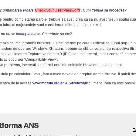
sc urmatoarea eroare"
Check your User/Password
". Cum trebuie sa procedez?
e pentru completarea parolei trebuie sa aveti grija ca sa nu aveti vreun spatiu supl
intrucat majusculele sunt considerate diferite de literele mici.
ri nu se intampla nimic. Ce trebuie sa fac?
aza cel mai probabil browser-ului de internet pe care il utilizati sau unui pop-up b
pe sistem de operare Windows XP, atunci trebuie sa stiti ca versiunea respectiva (IE
ca aveti Internet Explorer versiunea 9 (IE 9) sau mai recent, in caz contrar fiind n
tivati optiunea "Compatibility View".
 problema, incercati sa utilizati unul din celelalte browsere testate de noi:
stala pe calculatorul dvs., fara a avea nevoie de drepturi administrative. Il puteti d
descarca de la adresa
www.mozilla.org/en-US/firefox/all/
cu mentiunea ca este posibil s
atforma ANS
T