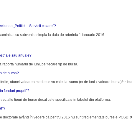
ctiunea „Politici – Servicii cazare”?
aminizat cu subventie simpla la data de referinta 1 ianuarie 2016.
estriale sau anuale?
a raporta numarul de luni, pe fiecare tip de bursa.
ip de bursa?
diferite, atunci valoarea medie se va calcula: suma (nr.de luni x valoare bursa)/nr. bu
in fonduri proprii”?
 trec alte tipuri de burse decat cele specificate in tabelul din platforma.
at”?
le doctorale având în vedere că pentru 2016 nu sunt reglementate bursele POSDRU; 