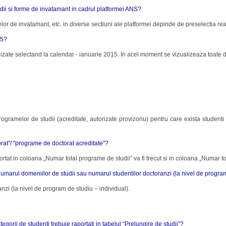
dii si forme de invatamant in cadrul platformei ANS?
lor de invatamant, etc. in diverse sectiuni ale platformei depinde de preselectia rea
15?
alizate selectand la calendar - ianuarie 2015. In acel moment se vizualizeaza toate d
ogramelor de studii (acreditate, autorizate provizoriu) pentru care exista studenti 
orat"/ "programe de doctorat acreditate"?
ortat in coloana „Numar total programe de studii” va fi trecut si in coloana „Numar to
umarul domeniilor de studii sau numarul studentilor doctoranzi (la nivel de program
nzi (la nivel de program de studiu – individual).
egorii de studenti trebuie raportati in tabelul “Prelungire de studii”?