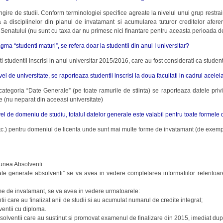
lungire de studii. Conform terminologiei specifice agreate la nivelul unui grup restrai
 a disciplinelor din planul de invatamant si acumularea tuturor creditelor afere
 Senatului (nu sunt cu taxa dar nu primesc nici finantare pentru aceasta perioada d
gma “studenti maturi”, se refera doar la studentii din anul I universitar?
ti studentii inscrisi in anul universitar 2015/2016, care au fost considerati ca studenti
el de universitate, se raporteaza studentii inscrisi la doua facultati in cadrul acelei
 categoria “Date Generale” (pe toate ramurile de stiinta) se raporteaza datele privi
ate (nu neparat din aceeasi universitate)
vel de domeniu de studiu, totalul datelor generale este valabil pentru toate formel
 etc.) pentru domeniul de licenta unde sunt mai multe forme de invatamant (de exempl
iunea Absolventi:
te generale absolventi” se va avea in vedere completarea informatiilor referitoare 
me de invatamant, se va avea in vedere urmatoarele:
i care au finalizat anii de studii si au acumulat numarul de credite integral;
ventii cu diploma.
solventii care au sustinut si promovat examenul de finalizare din 2015, imediat dupa