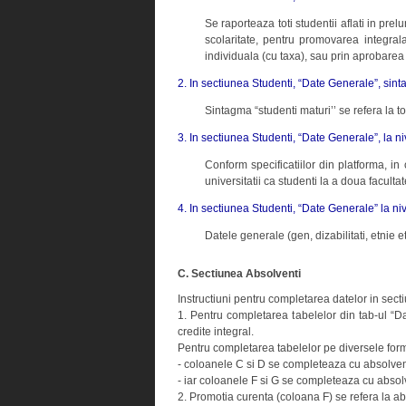
Se raporteaza toti studentii aflati in pre
scolaritate, pentru promovarea integrala
individuala (cu taxa), sau prin aprobarea
2. In sectiunea Studenti, “Date Generale”, sinta
Sintagma “studenti maturi’’ se refera la to
3. In sectiunea Studenti, “Date Generale”, la niv
Conform specificatiilor din platforma, in
universitatii ca studenti la a doua facult
4. In sectiunea Studenti, “Date Generale” la ni
Datele generale (gen, dizabilitati, etnie
C. Sectiunea Absolventi
Instructiuni pentru completarea datelor in sect
1. Pentru completarea tabelelor din tab-ul “Da
credite integral.
Pentru completarea tabelelor pe diversele for
- coloanele C si D se completeaza cu absolventi
- iar coloanele F si G se completeaza cu absol
2. Promotia curenta (coloana F) se refera la ab