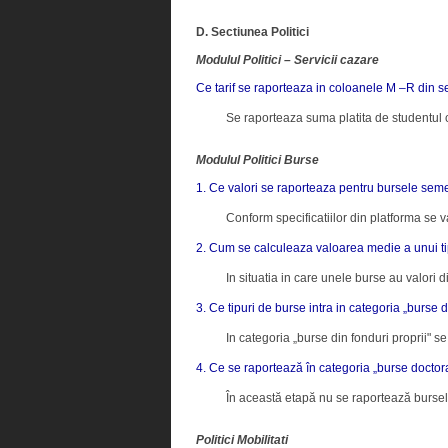
D. Sectiunea Politici
Modulul Politici – Servicii cazare
Ce tarif se raporteaza in coloanele M –R din se
Se raporteaza suma platita de studentul c
Modulul Politici Burse
1. Ce valori se raporteaza pentru bursele sem
Conform specificatiilor din platforma se v
2. Cum se calculeaza valoarea medie a unui t
In situatia in care unele burse au valori 
3. Ce tipuri de burse intra in categoria „burse d
In categoria „burse din fonduri proprii" se
4. Ce se raportează în categoria „burse doctor
În această etapă nu se raportează burse
Politici Mobilitati