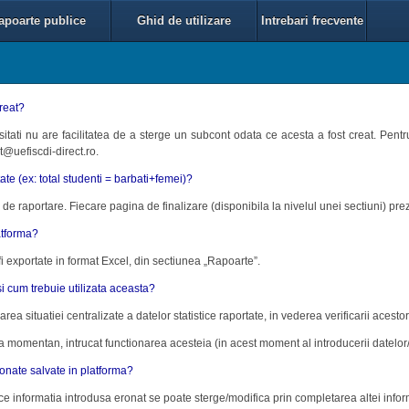
apoarte publice
Ghid de utilizare
Intrebari frecvente
creat?
ersitati nu are facilitatea de a sterge un subcont odata ce acesta a fost creat. Pen
t@uefiscdi-direct.ro.
tate (ex: total studenti = barbati+femei)?
de raportare. Fiecare pagina de finalizare (disponibila la nivelul unei sectiuni) prezi
atforma?
i exportate in format Excel, din sectiunea „Rapoarte”.
i cum trebuie utilizata aceasta?
ea situatiei centralizate a datelor statistice raportate, in vederea verificarii acestora 
 momentan, intrucat functionarea acesteia (in acest moment al introducerii datelor/ r
ronate salvate in platforma?
ice informatia introdusa eronat se poate sterge/modifica prin completarea altei infor