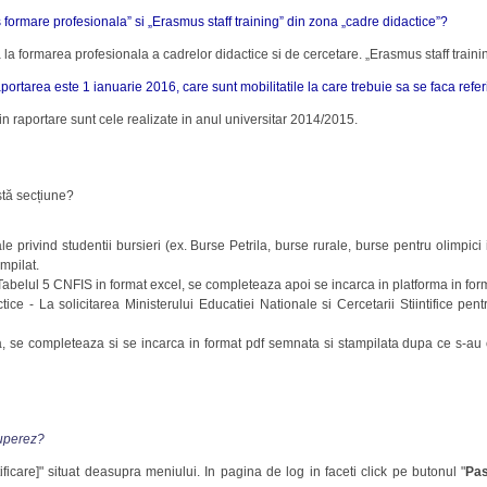
formare profesionala” si „Erasmus staff training” din zona „cadre didactice”?
la formarea profesionala a cadrelor didactice si de cercetare. „Erasmus staff trainin
aportarea este 1 ianuarie 2016, care sunt mobilitatile la care trebuie sa se faca refer
e in raportare sunt cele realizate in anul universitar 2014/2015.
stă secțiune?
 privind studentii bursieri (ex. Burse Petrila, burse rurale, burse pentru olimpici 
mpilat.
abelul 5 CNFIS in format excel, se completeaza apoi se incarca in platforma in forma
ce - La solicitarea Ministerului Educatiei Nationale si Cercetarii Stiintifice pen
, se completeaza si se incarca in format pdf semnata si stampilata dupa ce s-au c
cuperez?
ntificare]" situat deasupra meniului. In pagina de log in faceti click pe butonul "
Pa