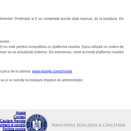
imentar. Preferabil ar fi sa completati aceste date manual, de la tastatura. De
locker.
 8) nu este perfect compatibila cu platforma noastra. Daca utilizati un sistem de
ecesar sa va actualizati sistemul. De asemenea, cand accesati platforma noastra
escarca de la adresa:
www.google.com/chrome
a vi se solicite la instalare drepturi de administrator.
Acasa
Contact
Cautare Reviste
ermeni si conditii
Politica cookie