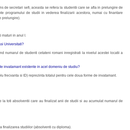
ns de secretari sefi, aceasta se refera la studentii care se afla in prelungire de
nte programului de studii in vederea finalizarii acestora, numai cu finantare
e prelungire).
 maturi in anul I.
asi Universitati?
nd numarul de studenti cetateni romani inregistrati la nivelul acestei locatii a
e de invatamant existente in acel domeniu de studiu?
u frecvanta si ID) reprezinta totalul pentru cele doua forme de invatamant.
la toti absolventii care au finalizat anii de studii si au acumulat numarul de
 finalizarea studiilor (absolventi cu diploma).