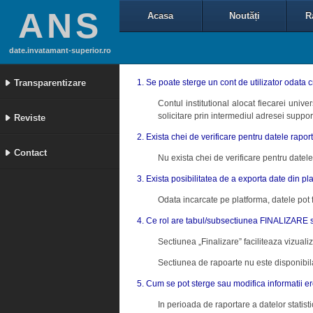
ANS
Acasa
Noutăți
R
date.invatamant-superior.ro
Transparentizare
1. Se poate sterge un cont de utilizator odata 
Contul institutional alocat fiecarei univ
solicitare prin intermediul adresei suppor
Reviste
2. Exista chei de verificare pentru datele rapor
Contact
Nu exista chei de verificare pentru datele 
3. Exista posibilitatea de a exporta date din pl
Odata incarcate pe platforma, datele pot f
4. Ce rol are tabul/subsectiunea FINALIZARE s
Sectiunea „Finalizare” faciliteaza vizualizar
Sectiunea de rapoarte nu este disponibila
5. Cum se pot sterge sau modifica informatii e
In perioada de raportare a datelor statist