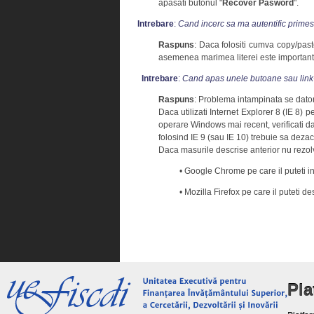
apasati butonul "
Recover Pasword
".
Intrebare
:
Cand incerc sa ma autentific prime
Raspuns
: Daca folositi cumva copy/past
asemenea marimea literei este importanta 
Intrebare
:
Cand apas unele butoane sau link-u
Raspuns
: Problema intampinata se datore
Daca utilizati Internet Explorer 8 (IE 8) 
operare Windows mai recent, verificati da
folosind IE 9 (sau IE 10) trebuie sa dezac
Daca masurile descrise anterior nu rezolva
• Google Chrome pe care il puteti in
• Mozilla Firefox pe care il puteti 
Pl