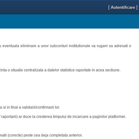
[
]
Autentificare
tru eventuala eliminare a unor subconturi institutionale va rugam sa adresati o
nta o situatie centralizata a datelor statistice raportate in acea sectiune.
si in final a validarii/confirmarii lor.
aportarii) ar duce la cresterea timpului de incarcare a paginilor platformei.
matii (corecte) peste cea deja completata anterior.