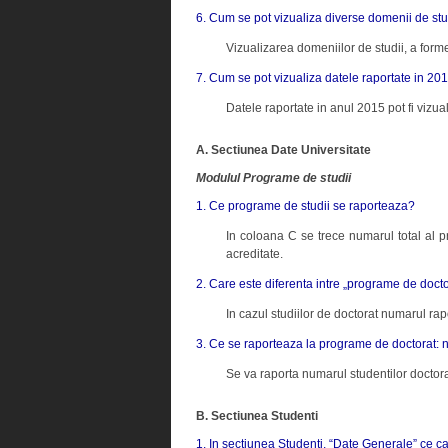
6. Cum se pot vizualiza diverse domenii de stu
Vizualizarea domeniilor de studii, a forme
7. Cum se pot vizualiza datele raportate in 20
Datele raportate in anul 2015 pot fi vizu
A. Sectiunea Date Universitate
Modulul Programe de studii
1. Ce programe de studii se raporteaza?
In coloana C se trece numarul total al pr
acreditate.
2. Care este diferenta intre „programe de doct
In cazul studiilor de doctorat numarul rap
3. Ce se raporteaza la programe de doctorat: n
Se va raporta numarul studentilor doctora
B. Sectiunea Studenti
1. In sectiunea Studenti, “Date Generale” ce cat