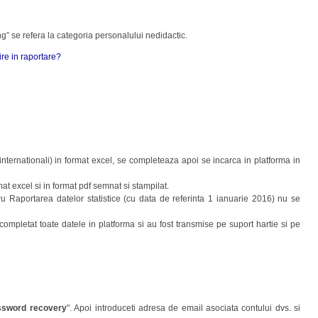
g” se refera la categoria personalului nedidactic.
ire in raportare?
internationali) in format excel, se completeaza apoi se incarca in platforma in
t excel si in format pdf semnat si stampilat.
tru Raportarea datelor statistice (cu data de referinta 1 ianuarie 2016) nu se
ompletat toate datele in platforma si au fost transmise pe suport hartie si pe
ssword recovery
". Apoi introduceti adresa de email asociata contului dvs. si