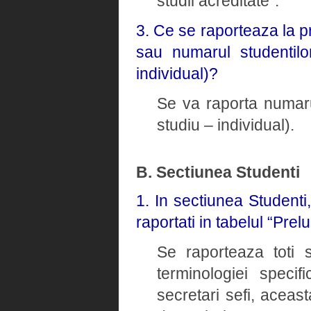
studii acreditate”.
3. Ce se raporteaza la p
sau numarul studentilo
individual)?
Se va raporta numaru
studiu – individual).
B. Sectiunea Studenti
1. In sectiunea Studenti
raportati in tabelul “Prel
Se raporteaza toti s
terminologiei speci
secretari sefi, aceast