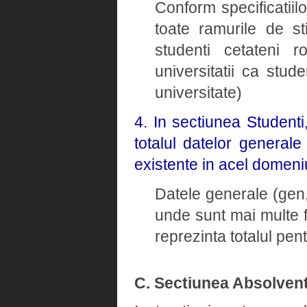
Conform specificatiil
toate ramurile de st
studenti cetateni ro
universitatii ca stud
universitate)
4. In sectiunea Student
totalul datelor general
existente in acel domeni
Datele generale (gen, 
unde sunt mai multe 
reprezinta totalul pe
C. Sectiunea Absolvent