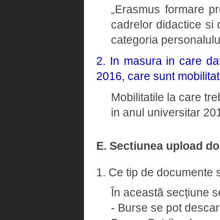
„Erasmus formare pro
cadrelor didactice si 
categoria personalulu
2. In masura in care dat
2016, care sunt mobilitat
Mobilitatile la care tr
in anul universitar 2
E. Sectiunea upload d
1. Ce tip de documente s
În această secțiune s
- Burse se pot descarc