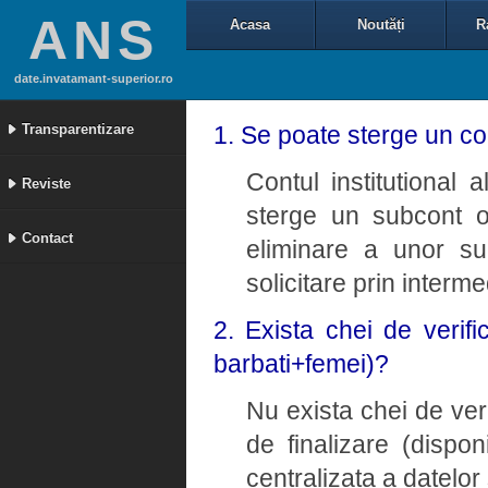
ANS
Acasa
Noutăți
R
date.invatamant-superior.ro
Transparentizare
1. Se poate sterge un con
Contul institutional a
Reviste
sterge un subcont o
Contact
eliminare a unor su
solicitare prin interm
2. Exista chei de verifi
barbati+femei)?
Nu exista chei de ver
de finalizare (dispon
centralizata a datelor