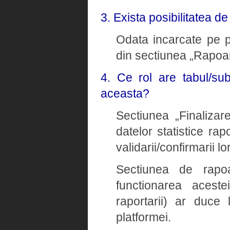
3. Exista posibilitatea d
Odata incarcate pe pl
din sectiunea „Rapoar
4. Ce rol are tabul/su
aceasta?
Sectiunea „Finalizare
datelor statistice rap
validarii/confirmarii lor
Sectiunea de rapoa
functionarea aceste
raportarii) ar duce 
platformei.