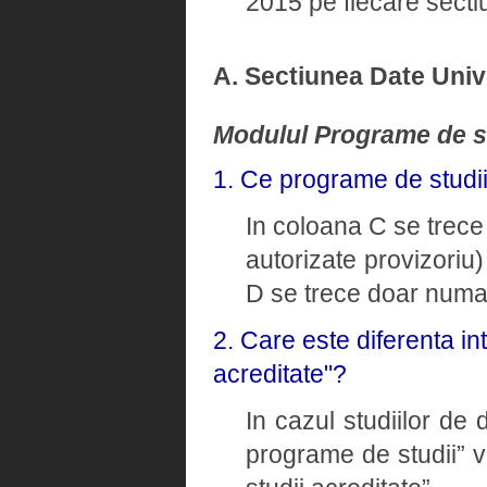
2015 pe fiecare sectiu
A. Sectiunea Date Univ
Modulul Programe de s
1. Ce programe de studi
In coloana C se trece 
autorizate provizoriu)
D se trece doar numaru
2. Care este diferenta i
acreditate"?
In cazul studiilor de
programe de studii” v