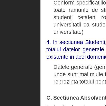
Conform specificatiil
toate ramurile de st
studenti cetateni ro
universitatii ca stud
universitate)
4. In sectiunea Student
totalul datelor general
existente in acel domeni
Datele generale (gen, 
unde sunt mai multe 
reprezinta totalul pe
C. Sectiunea Absolvent