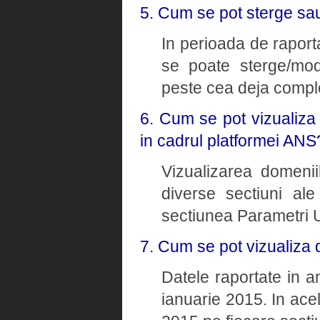
5. Cum se pot sterge sau
In perioada de raporta
se poate sterge/modi
peste cea deja comple
6. Cum se pot vizualiza
in cadrul platformei ANS
Vizualizarea domenii
diverse sectiuni ale
sectiunea Parametri U
7. Cum se pot vizualiza 
Datele raportate in a
ianuarie 2015. In ace