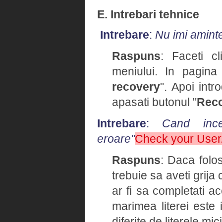
E. Intrebari tehnice
Intrebare
:
Nu imi amint
Raspuns
: Faceti cl
meniului. In pagina
recovery
". Apoi intr
apasati butonul "
Rec
Intrebare
:
Cand ince
eroare"
Check your Use
Raspuns
: Daca folo
trebuie sa aveti grija
ar fi sa completati 
marimea literei este 
diferite de literele mici