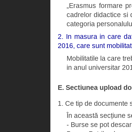
„Erasmus formare pro
cadrelor didactice si 
categoria personalulu
2. In masura in care dat
2016, care sunt mobilitat
Mobilitatile la care tr
in anul universitar 2
E. Sectiunea upload d
1. Ce tip de documente s
În această secțiune s
- Burse se pot descarc