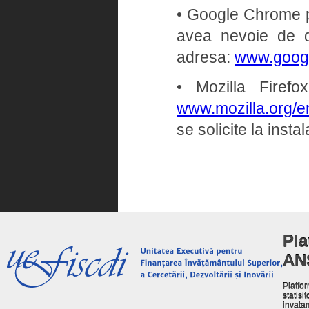
• Google Chrome pe 
avea nevoie de dr
adresa:
www.goog
• Mozilla Firef
www.mozilla.org/en
se solicite la insta
Pla
AN
Platfor
statisit
invata