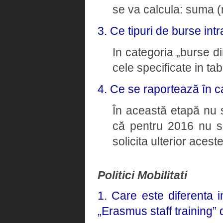
se va calcula: suma (n
3. Ce tipuri de burse intr
In categoria „burse di
cele specificate in tab
4. Ce se raportează în c
În această etapă nu 
că pentru 2016 nu 
solicita ulterior aceste
Politici Mobilitati
1. Care este diferenta 
„Erasmus staff training”