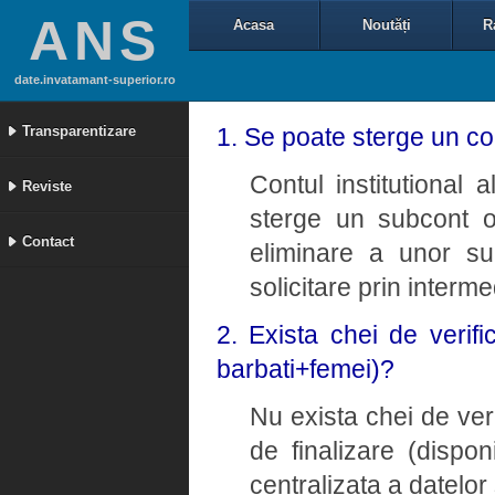
ANS
Acasa
Noutăți
R
date.invatamant-superior.ro
Transparentizare
1. Se poate sterge un con
Contul institutional a
Reviste
sterge un subcont o
Contact
eliminare a unor su
solicitare prin interm
2. Exista chei de verifi
barbati+femei)?
Nu exista chei de ver
de finalizare (dispon
centralizata a datelor