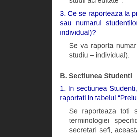
studii acreditate”.
3. Ce se raporteaza la p
sau numarul studentilo
individual)?
Se va raporta numaru
studiu – individual).
B. Sectiunea Studenti
1. In sectiunea Studenti
raportati in tabelul “Prel
Se raporteaza toti s
terminologiei speci
secretari sefi, aceast