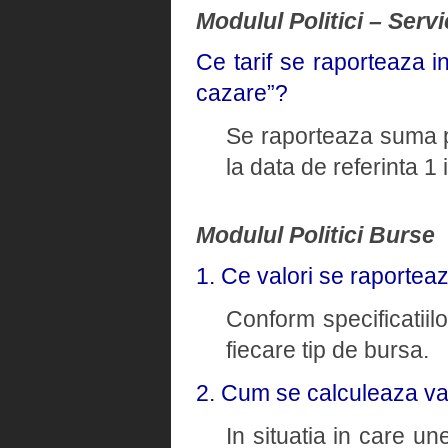
Modulul Politici – Servi
Ce tarif se raporteaza i
cazare”?
Se raporteaza suma pl
la data de referinta 1
Modulul Politici Burse
1. Ce valori se raportea
Conform specificatiil
fiecare tip de bursa.
2. Cum se calculeaza va
In situatia in care un