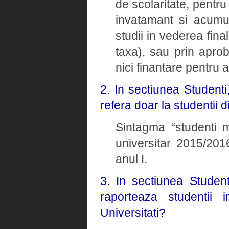
de scolaritate, pentru
invatamant si acumul
studii in vederea fina
taxa), sau prin apro
nici finantare pentru 
2. In sectiunea Studenti
refera doar la studentii d
Sintagma “studenti ma
universitar 2015/2016
anul I.
3. In sectiunea Student
raporteaza studentii i
Universitati?