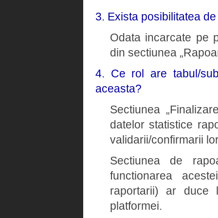
3. Exista posibilitatea d
Odata incarcate pe pl
din sectiunea „Rapoar
4. Ce rol are tabul/su
aceasta?
Sectiunea „Finalizare
datelor statistice rap
validarii/confirmarii lor
Sectiunea de rapoa
functionarea aceste
raportarii) ar duce 
platformei.