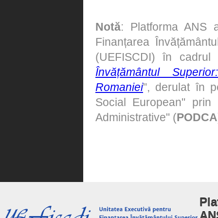
Notă
: Platforma ANS a
Finanțarea Învățământulu
(UEFISCDI) în cadrul
Învățământul Superi
Romaniei
", derulat în 
Social European" prin 
Administrative" (
PODCA
Pla
AN