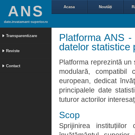
ANS
Acasa
Noutăți
R
date.invatamant-superior.ro
Platforma ANS - 
Transparentizare
datelor statistic
Reviste
Platforma reprezintă un 
Contact
modulară, compatibil 
european, dedicat învă
principalele date statis
tuturor actorilor interesaț
Scop
Sprijinirea instituții