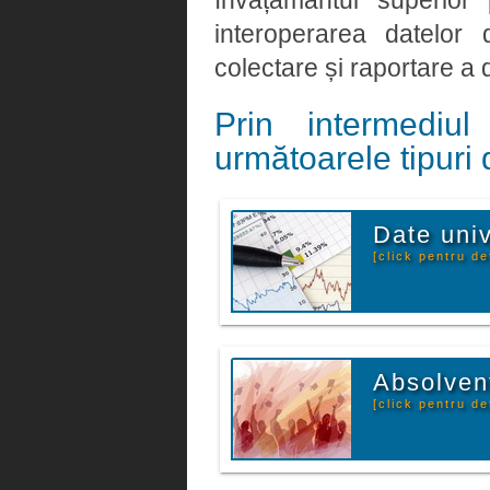
învățământul superior
interoperarea datelor
colectare și raportare a d
Prin intermediu
următoarele tipuri 
Date univ
[click pentru det
Absolven
[click pentru det