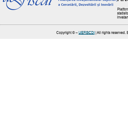
Platfor
statisit
invata
Copyright ©
–
UEFISCDI
| All rights reserved.