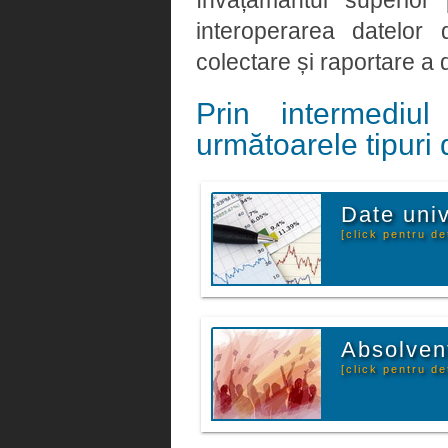
învățământul superior
interoperarea datelor
colectare și raportare a d
Prin intermediu
următoarele tipuri 
Date univ
[click pentru det
Absolven
[click pentru det