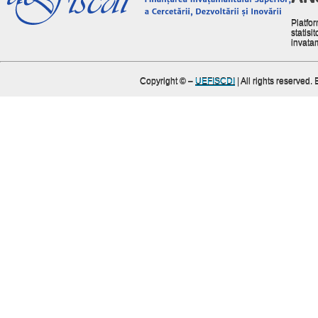
Platfor
statisit
invata
Copyright ©
–
UEFISCDI
| All rights reserved.