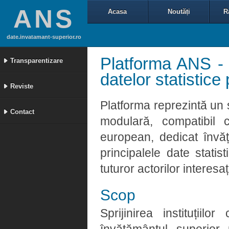
ANS
Acasa
Noutăți
R
date.invatamant-superior.ro
Platforma ANS - 
Transparentizare
datelor statistic
Reviste
Platforma reprezintă un 
Contact
modulară, compatibil 
european, dedicat învă
principalele date statis
tuturor actorilor interesaț
Scop
Sprijinirea instituții