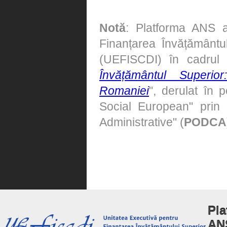
Notă
: Platforma ANS a
Finanțarea Învățământulu
(UEFISCDI) în cadrul
Învățământul Superi
Romaniei
", derulat în 
Social European" prin 
Administrative" (
PODCA
Pla
AN