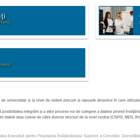
ți
talii]
talii]
l de universitate și la nivel de sistem precum și rapoarte dinamice în care utilizato
 posibilitatea integrării și a altor procese noi de culegere a datelor privind învățăm
e din datele deja culese de către diverse structuri de la nivel central (CNFIS, MEN,
atea Executivă pentru Finanțarea Învățământului Superior, a Cercetării, Dezvoltării