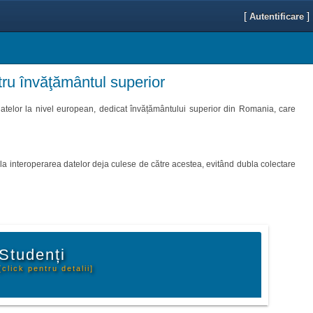
[
]
Autentificare
tru învăţământul superior
datelor la nivel european, dedicat învățământului superior din Romania, care
e la interoperarea datelor deja culese de către acestea, evitând dubla colectare
Studenți
[click pentru detalii]