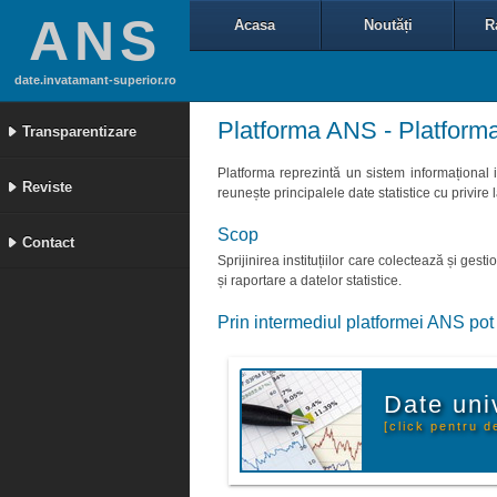
ANS
Acasa
Noutăți
R
date.invatamant-superior.ro
Platforma ANS - Platforma 
Transparentizare
Platforma reprezintă un sistem informațional 
Reviste
reunește principalele date statistice cu privire 
Scop
Contact
Sprijinirea instituțiilor care colectează și ge
și raportare a datelor statistice.
Prin intermediul platformei ANS pot 
Date uni
[click pentru de