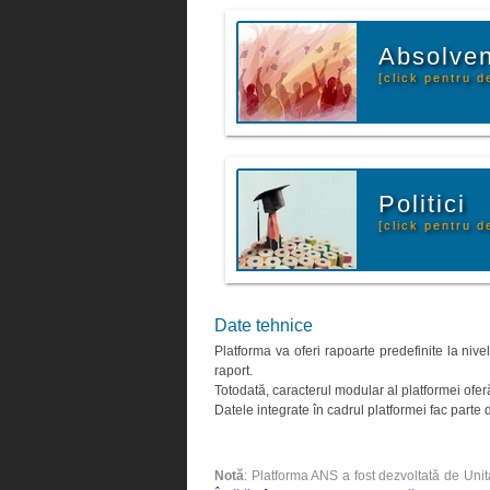
Absolven
[click pentru de
Politici
[click pentru de
Date tehnice
Platforma va oferi rapoarte predefinite la nive
raport.
Totodată, caracterul modular al platformei oferă
Datele integrate în cadrul platformei fac part
Notă
: Platforma ANS a fost dezvoltată de Unit