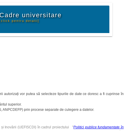
Cadre universitare
[click pentru detalii]
rii autorizați vor putea să selecteze tipurile de date ce doresc a fi cuprinse în
ântul superior.
 INS, ANPCDEFP) prin procese separate de culegere a datelor.
 și Inovării (UEFISCDI) în cadrul proiectului "
Politici publice fundamentate în