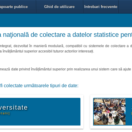
apoarte publice
Ghid de utilizare
Intrebari frecvente
naţională de colectare a datelor statistice pen
integrat, dezvoltat în manieră modulară, compatibil cu sistemele de colectare a 
la învățământul superior accesibil tuturor actorilor interesați.
stionează date privind învățământul superior prin realizarea unui sistem care să ajut
fi colectate următoarele tipuri de date:
versitate
talii]