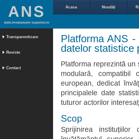
ANS
Acasa
Noutăți
R
date.invatamant-superior.ro
Platforma ANS - 
Transparentizare
datelor statistic
Reviste
Platforma reprezintă un 
Contact
modulară, compatibil 
european, dedicat învă
principalele date statis
tuturor actorilor interesaț
Scop
Sprijinirea instituții