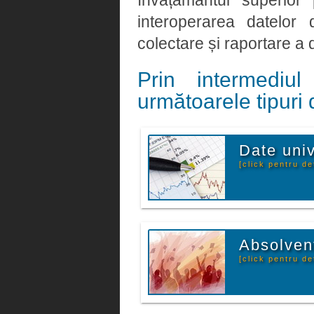
învățământul superior
interoperarea datelor
colectare și raportare a d
Prin intermediu
următoarele tipuri 
Date univ
[click pentru det
Absolven
[click pentru det