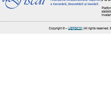
Platfor
statisit
invata
Copyright ©
–
UEFISCDI
| All rights reserved.