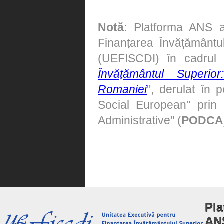
Notă
: Platforma ANS a
Finanțarea Învățământulu
(UEFISCDI) în cadrul
Învățământul Superi
Romaniei
", derulat în 
Social European" prin 
Administrative" (
PODCA
Pla
AN