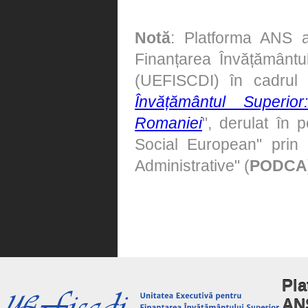
Notă
: Platforma ANS a
Finanțarea Învățământulu
(UEFISCDI) în cadrul
Învățământul Superi
Romaniei
", derulat în 
Social European" prin 
Administrative" (
PODCA
Pla
AN