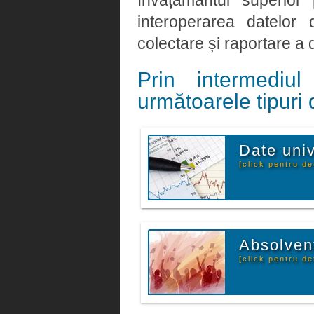
învățământul superior
interoperarea datelor
colectare și raportare a d
Prin intermediu
următoarele tipuri 
Date univ
[click pentru det
Absolven
[click pentru det