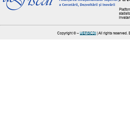
Platfor
statisit
invata
Copyright ©
–
UEFISCDI
| All rights reserved.