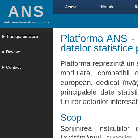
ANS
Acasa
Noutăți
R
date.invatamant-superior.ro
Platforma ANS - 
Transparentizare
datelor statistic
Reviste
Platforma reprezintă un 
Contact
modulară, compatibil 
european, dedicat învă
principalele date statis
tuturor actorilor interesaț
Scop
Sprijinirea instituții