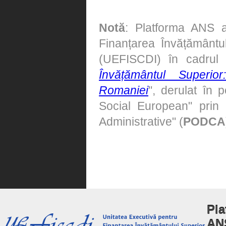
Notă
: Platforma ANS a
Finanțarea Învățământulu
(UEFISCDI) în cadrul
Învățământul Superi
Romaniei
", derulat în 
Social European" prin 
Administrative" (
PODCA
Pla
AN