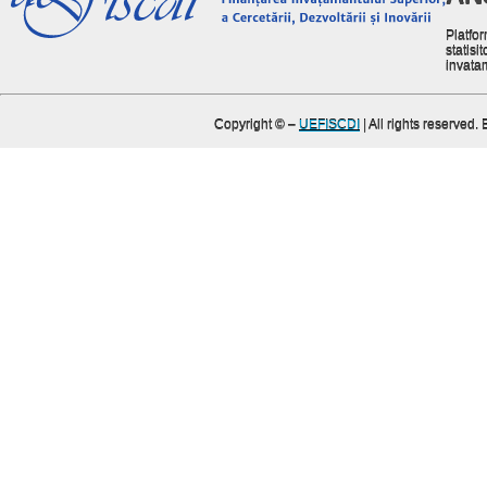
Platfor
statisit
invata
Copyright ©
–
UEFISCDI
| All rights reserved.