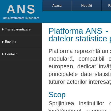
ANS
Acasa
Noutăți
R
date.invatamant-superior.ro
Platforma ANS - 
Transparentizare
datelor statistic
Reviste
Platforma reprezintă un 
Contact
modulară, compatibil 
european, dedicat învă
principalele date statis
tuturor actorilor interesaț
Scop
Sprijinirea instituții