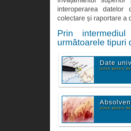
învățământul superior
interoperarea datelor
colectare și raportare a d
Prin intermediu
următoarele tipuri 
Date univ
[click pentru det
Absolven
[click pentru det