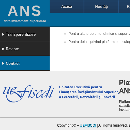
ANS
Acasa
Noutăți
R
date.invatamant-superior.ro
Pentru alte probleme tehnice si suport 
Transparentizare
Pentru detalii privind platforma de cul
Reviste
Contact
Pla
AN
Platfor
statisit
invata
Copyright ©
–
UEFISCDI
| All rights reserved.