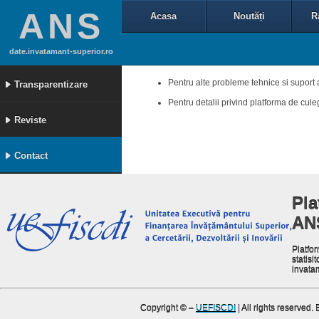
ANS
Acasa
Noutăți
R
date.invatamant-superior.ro
Pentru alte probleme tehnice si suport 
Transparentizare
Pentru detalii privind platforma de cul
Reviste
Contact
Pla
AN
Platfor
statisit
invata
Copyright ©
–
UEFISCDI
| All rights reserved.