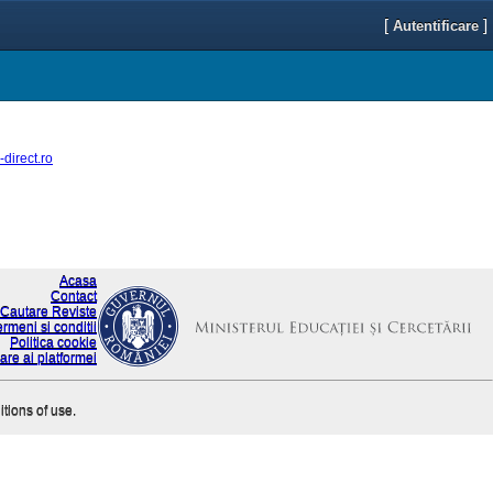
[
]
Autentificare
direct.ro
Acasa
Contact
Cautare Reviste
ermeni si conditii
Politica cookie
are ai platformei
itions of use.