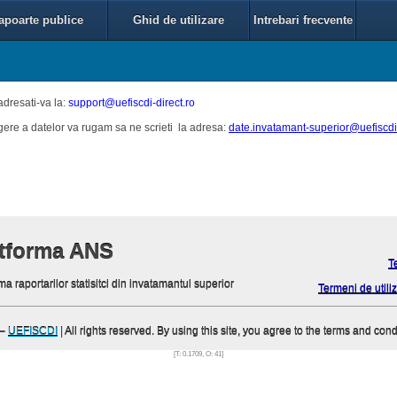
apoarte publice
Ghid de utilizare
Intrebari frecvente
adresati-va la:
support@uefiscdi-direct.ro
egere a datelor va rugam sa ne scrieti la adresa:
date.invatamant-superior@uefiscdi-
atforma ANS
T
ma raportarilor statisitci din invatamantul superior
Termeni de utiliz
–
UEFISCDI
| All rights reserved. By using this site, you agree to the terms and cond
[T: 0.1709, O: 41]