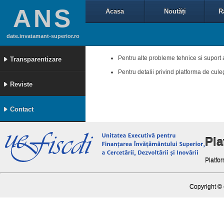
ANS
Acasa
Noutăți
R
date.invatamant-superior.ro
Pentru alte probleme tehnice si suport 
Transparentizare
Pentru detalii privind platforma de cul
Reviste
Contact
Pl
Platfor
Copyright ©