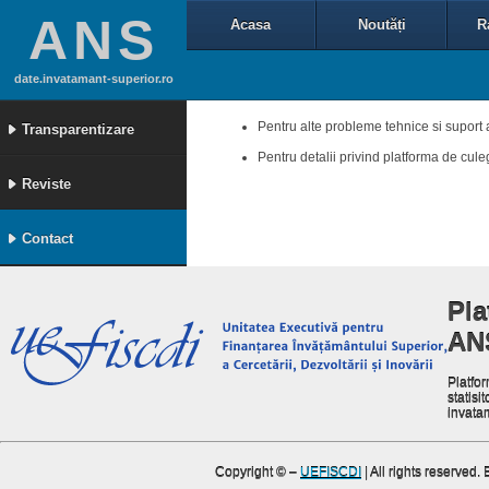
ANS
Acasa
Noutăți
R
date.invatamant-superior.ro
Pentru alte probleme tehnice si suport 
Transparentizare
Pentru detalii privind platforma de cul
Reviste
Contact
Pla
AN
Platfor
statisit
invata
Copyright ©
–
UEFISCDI
| All rights reserved.