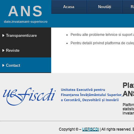
ANS
Acasa
Noutăți
R
date.invatamant-superior.ro
Pentru alte probleme tehnice si suport 
Transparentizare
Pentru detalii privind platforma de cul
Reviste
Contact
Pla
AN
Platfor
statisit
invata
Copyright ©
–
UEFISCDI
| All rights reserved.