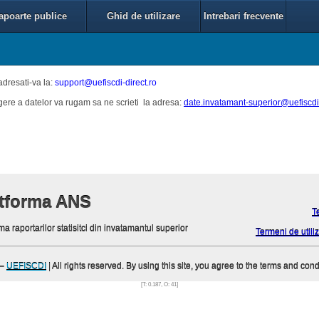
apoarte publice
Ghid de utilizare
Intrebari frecvente
adresati-va la:
support@uefiscdi-direct.ro
egere a datelor va rugam sa ne scrieti la adresa:
date.invatamant-superior@uefiscdi-
atforma ANS
T
ma raportarilor statisitci din invatamantul superior
Termeni de utiliz
–
UEFISCDI
| All rights reserved. By using this site, you agree to the terms and cond
[T: 0.187, O: 41]