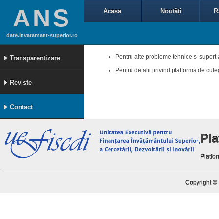
ANS
Acasa
Noutăți
R
date.invatamant-superior.ro
Pentru alte probleme tehnice si suport 
Transparentizare
Pentru detalii privind platforma de cul
Reviste
Contact
Pl
Platfor
Copyright ©