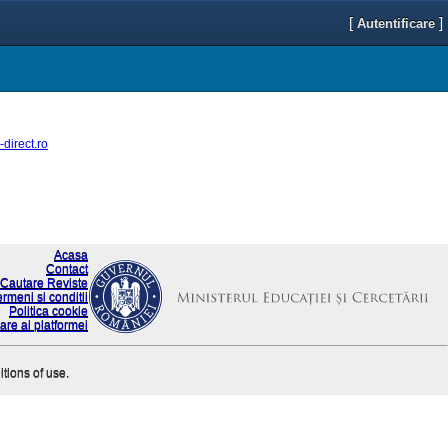
[
]
Autentificare
direct.ro
Acasa
Contact
Cautare Reviste
ermeni si conditii
Politica cookie
are ai platformei
itions of use.