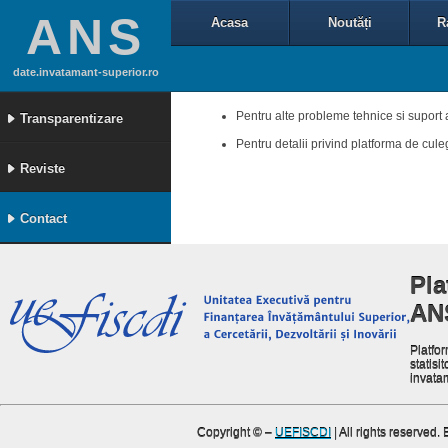
ANS
Acasa
Noutăți
R
date.invatamant-superior.ro
Pentru alte probleme tehnice si suport 
Transparentizare
Pentru detalii privind platforma de cul
Reviste
Contact
Pla
AN
Platfor
statisit
invata
Copyright ©
–
UEFISCDI
| All rights reserved.