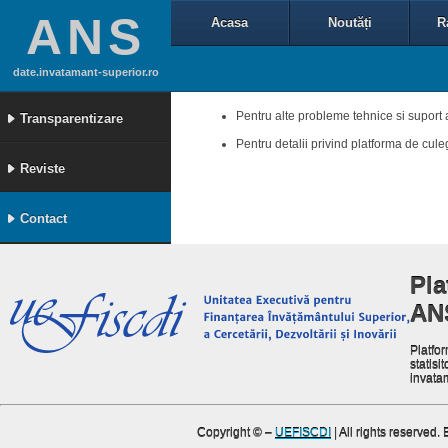
ANS
Acasa
Noutăți
R
date.invatamant-superior.ro
Pentru alte probleme tehnice si suport 
Transparentizare
Pentru detalii privind platforma de cul
Reviste
Contact
Pla
AN
Platfor
statisit
invata
Copyright ©
–
UEFISCDI
| All rights reserved.